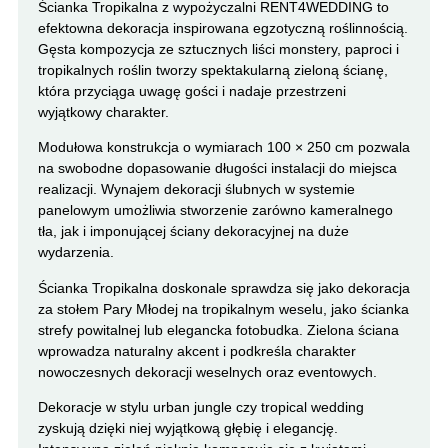
Ścianka Tropikalna z wypożyczalni RENT4WEDDING to
efektowna dekoracja inspirowana egzotyczną roślinnością.
Gęsta kompozycja ze sztucznych liści monstery, paproci i
tropikalnych roślin tworzy spektakularną zieloną ścianę,
która przyciąga uwagę gości i nadaje przestrzeni
wyjątkowy charakter.
Modułowa konstrukcja o wymiarach 100 × 250 cm pozwala
na swobodne dopasowanie długości instalacji do miejsca
realizacji. Wynajem dekoracji ślubnych w systemie
panelowym umożliwia stworzenie zarówno kameralnego
tła, jak i imponującej ściany dekoracyjnej na duże
wydarzenia.
Ścianka Tropikalna doskonale sprawdza się jako dekoracja
za stołem Pary Młodej na tropikalnym weselu, jako ścianka
strefy powitalnej lub elegancka fotobudka. Zielona ściana
wprowadza naturalny akcent i podkreśla charakter
nowoczesnych dekoracji weselnych oraz eventowych.
Dekoracje w stylu urban jungle czy tropical wedding
zyskują dzięki niej wyjątkową głębię i elegancję.