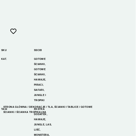
SKU
SSC03
KAT.
GOTOWE
ŚCIANKI
,
GOTOWE
ŚCIANKI
,
HAWAJE
,
PIRACI
,
SAFARI,
JUNGLE I
TROPIKI
STRONA GŁÓWNA
/
DEKORACJE
/
TŁA, ŚCIANKI I TABLICE
/
GOTOWE
TAGI
EKSTRA
ŚCIANKI
/ ŚCIANKA TROPIKALNA
DODATEK
,
HAWAJE
,
JUNGLE
,
LAS
,
LIŚĆ
,
MONSTERA
,