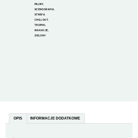
PALMY
,
SCENOGRAFIA
,
STREFA
CHILLOUT
,
TROPIKI
,
WAKACJE
,
ZIELONY
OPIS
INFORMACJE DODATKOWE