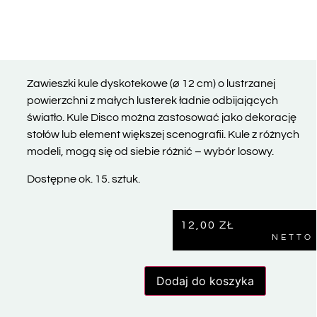
Zawieszki kule dyskotekowe (
⌀
12 cm) o lustrzanej
powierzchni z małych lusterek ładnie odbijających
światło. Kule Disco można zastosować jako dekorację
stołów lub element większej scenografii. Kule z różnych
modeli, mogą się od siebie różnić – wybór losowy.
Dostępne ok. 15. sztuk.
12,00
ZŁ
NETTO
Dodaj do koszyka