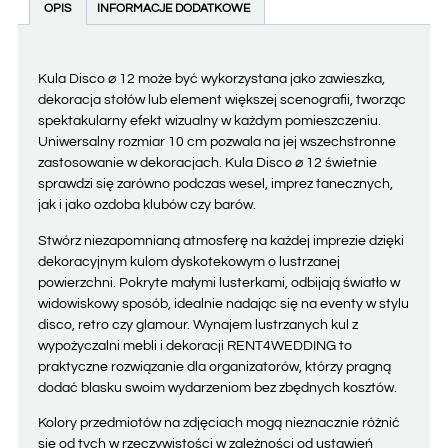
OPIS
INFORMACJE DODATKOWE
Kula Disco ⌀ 12 może być wykorzystana jako zawieszka,
dekoracja stołów lub element większej scenografii, tworząc
spektakularny efekt wizualny w każdym pomieszczeniu.
Uniwersalny rozmiar 10 cm pozwala na jej wszechstronne
zastosowanie w dekoracjach. Kula Disco ⌀ 12 świetnie
sprawdzi się zarówno podczas wesel, imprez tanecznych,
jak i jako ozdoba klubów czy barów.
Stwórz niezapomnianą atmosferę na każdej imprezie dzięki
dekoracyjnym kulom dyskotekowym o lustrzanej
powierzchni. Pokryte małymi lusterkami, odbijają światło w
widowiskowy sposób, idealnie nadając się na eventy w stylu
disco, retro czy glamour. Wynajem lustrzanych kul z
wypożyczalni mebli i dekoracji RENT4WEDDING to
praktyczne rozwiązanie dla organizatorów, którzy pragną
dodać blasku swoim wydarzeniom bez zbędnych kosztów.
Kolory przedmiotów na zdjęciach mogą nieznacznie różnić
się od tych w rzeczywistości w zależności od ustawień