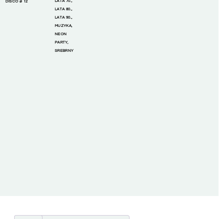
LATA 70.
,
DISCO ⌀ 12
LATA 80.
,
LATA 90.
,
MUZYKA
,
NEON
PARTY
,
SREBRNY