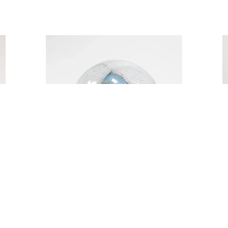
AT
KULA DISCO ⌀ 40
70,00
zł
DODAJ