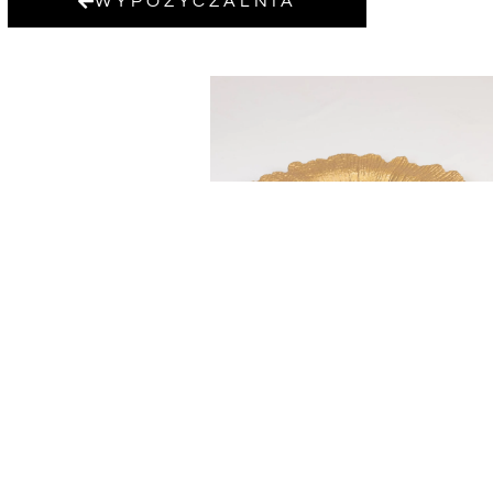
WYPOŻYCZALNIA
PODTALERZ ZŁOTY KWI
4,00
zł
DODAJ