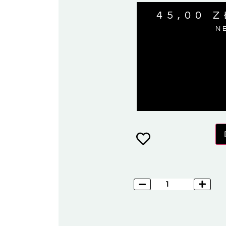
45,00
Z
N