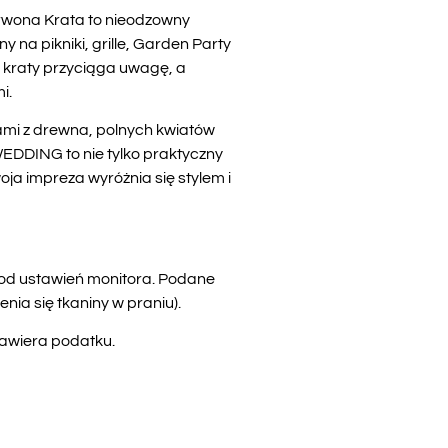
erwona Krata to nieodzowny
 na pikniki, grille, Garden Party
j kraty przyciąga uwagę, a
i.
ami z drewna, polnych kwiatów
WEDDING to nie tylko praktyczny
ja impreza wyróżnia się stylem i
i od ustawień monitora. Podane
ia się tkaniny w praniu).
zawiera podatku.