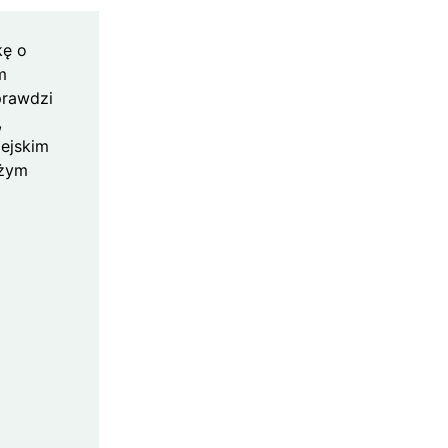
kę o
m
prawdzi
,
iejskim
eżym