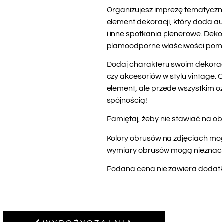
Organizujesz imprezę tematyczną
element dekoracji, który doda au
i inne spotkania plenerowe. Dek
plamoodporne właściwości pomogą
Dodaj charakteru swoim dekoracj
czy akcesoriów w stylu vintage.
element, ale przede wszystkim o
spójnością!
Pamiętaj, żeby nie stawiać na ob
Kolory obrusów na zdjęciach mog
wymiary obrusów mogą nieznaczni
Podana cena nie zawiera dodatko