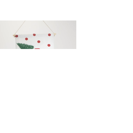
MAKATKA MERRY
CHRISTMAS
15,00
zł