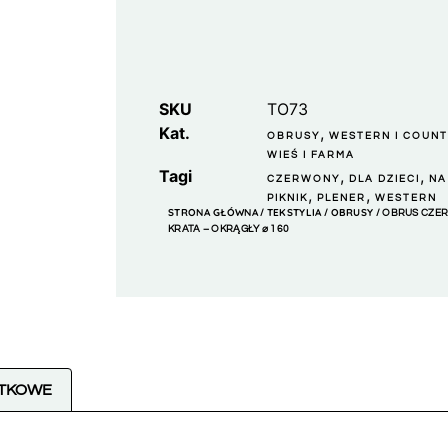
SKU
TO73
Kat.
,
OBRUSY
WESTERN I COUN
WIEŚ I FARMA
Tagi
,
,
CZERWONY
DLA DZIECI
NA
,
,
PIKNIK
PLENER
WESTERN
STRONA GŁÓWNA
TEKSTYLIA
OBRUSY
/
/
/ OBRUS CZE
KRATA – OKRĄGŁY ⌀ 160
ATKOWE