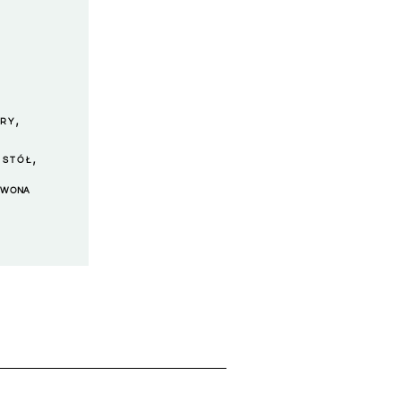
,
TRY
,
 STÓŁ
RWONA