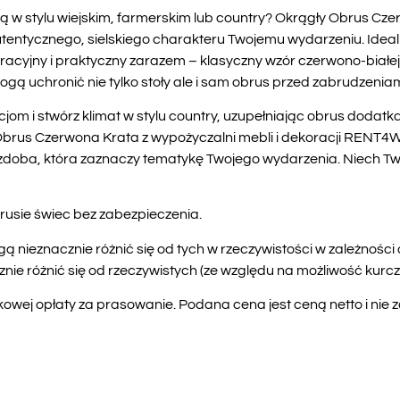
 w stylu wiejskim, farmerskim lub country? Okrągły Obrus Cz
tentycznego, sielskiego charakteru Twojemu wydarzeniu. Idealny
oracyjny i praktyczny zarazem – klasyczny wzór czerwono-białe
 uchronić nie tylko stoły ale i sam obrus przed zabrudzeniam
om i stwórz klimat w stylu country, uzupełniając obrus dodatk
 Obrus Czerwona Krata z wypożyczalni mebli i dekoracji RENT4
zdoba, która zaznaczy tematykę Twojego wydarzenia. Niech Two
rusie świec bez zabezpieczenia.
ą nieznacznie różnić się od tych w rzeczywistości w zależnośc
e różnić się od rzeczywistych (ze względu na możliwość kurczen
wej opłaty za prasowanie. Podana cena jest ceną netto i nie 