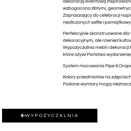
dekoracją eventową inspirowaną 
wzbogacona złotymi, geometrycz
Zapraszający do celebracji napis
niezliczonych selfie i pamiątkowy
Perfekcyjnie skonstruowane dla w
dekoracyjnym, ale również kult
Wypożyczalnia mebli i dekoracji
które ożywi Państwa wydarzenie,
System mocowania Pipe & Drape
Kolory przedmiotów na zdjęciach 
Podane wymiary mogą nieznacznie
WYPOŻYCZALNIA