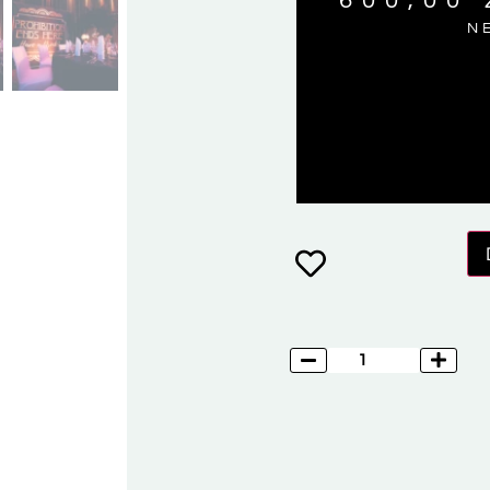
600,00
N