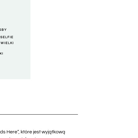
TSBY
,
SELFIE
,
WIELKI
KI
s Here”, które jest wyjątkową