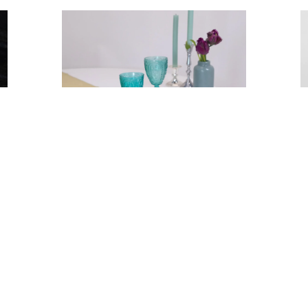
–
K
BIEŻNIK PISTACJA
20,00
zł
DODAJ