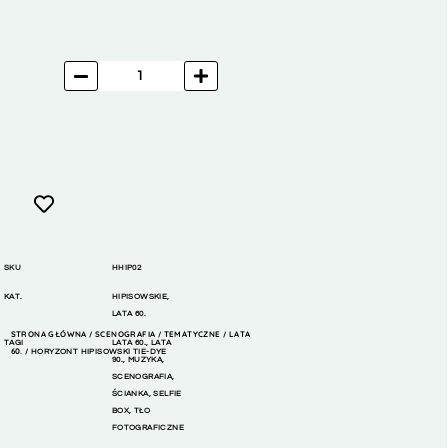
SKU
HHIP02
KAT.
HIPISOWSKIE
,
LATA 60.
STRONA GŁÓWNA
SCENOGRAFIA
TEMATYCZNE
LATA
/
/
/
TAGI
LATA 60.
,
LATA
60.
/ HORYZONT HIPISOWSKI TIE-DYE
90.
,
MUZYKA
,
SCENOGRAFIA
,
ŚCIANKA
,
SELFIE
BOX
,
TŁO
FOTOGRAFICZNE