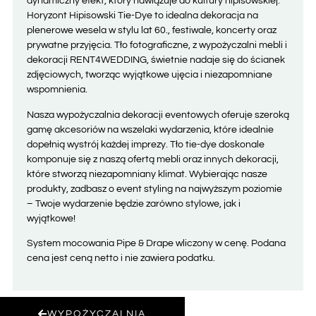
dynamiczny efekt, który nawiązuje do kultury hipisowskiej.
Horyzont Hipisowski Tie-Dye to idealna dekoracja na
plenerowe wesela w stylu lat 60., festiwale, koncerty oraz
prywatne przyjęcia. Tło fotograficzne, z wypożyczalni mebli i
dekoracji RENT4WEDDING, świetnie nadaje się do ścianek
zdjęciowych, tworząc wyjątkowe ujęcia i niezapomniane
wspomnienia.
Nasza wypożyczalnia dekoracji eventowych oferuje szeroką
gamę akcesoriów na wszelaki wydarzenia, które idealnie
dopełnią wystrój każdej imprezy. Tło tie-dye doskonale
komponuje się z naszą ofertą mebli oraz innych dekoracji,
które stworzą niezapomniany klimat. Wybierając nasze
produkty, zadbasz o event styling na najwyższym poziomie
– Twoje wydarzenie będzie zarówno stylowe, jak i
wyjątkowe!
System mocowania Pipe & Drape wliczony w cenę. Podana
cena jest ceną netto i nie zawiera podatku
.
WYPOŻYCZALNIA