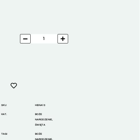
SKU
HBNA13
KAT.
BOŻE
NARODZENIE
,
ŚWIĘTA
TAGI
BOŻE
NARODZENIE
,