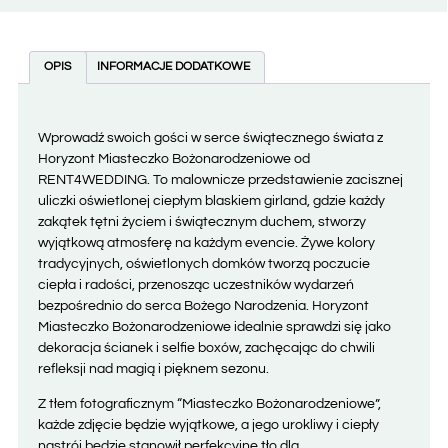
OPIS
INFORMACJE DODATKOWE
Wprowadź swoich gości w serce świątecznego świata z
Horyzont Miasteczko Bożonarodzeniowe od
RENT4WEDDING. To malownicze przedstawienie zacisznej
uliczki oświetlonej ciepłym blaskiem girland, gdzie każdy
zakątek tętni życiem i świątecznym duchem, stworzy
wyjątkową atmosferę na każdym evencie. Żywe kolory
tradycyjnych, oświetlonych domków tworzą poczucie
ciepła i radości, przenosząc uczestników wydarzeń
bezpośrednio do serca Bożego Narodzenia. Horyzont
Miasteczko Bożonarodzeniowe idealnie sprawdzi się jako
dekoracja ścianek i selfie boxów, zachęcając do chwili
refleksji nad magią i pięknem sezonu.
Z tłem fotograficznym “Miasteczko Bożonarodzeniowe”,
każde zdjęcie będzie wyjątkowe, a jego urokliwy i ciepły
nastrój będzie stanowił perfekcyjne tło dla