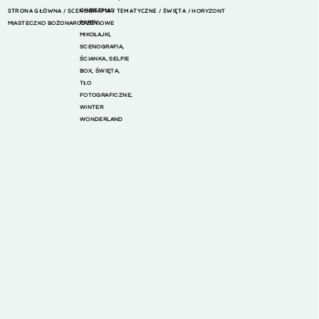
STRONA GŁÓWNA
SCENOGRAFIA
CHRISTMAS
TEMATYCZNE
ŚWIĘTA
/
/
/
/ HORYZONT
PARTY
,
MIASTECZKO BOŻONARODZENIOWE
MIKOŁAJKI
,
SCENOGRAFIA
,
ŚCIANKA
,
SELFIE
BOX
,
ŚWIĘTA
,
TŁO
FOTOGRAFICZNE
,
WINTER
WONDERLAND