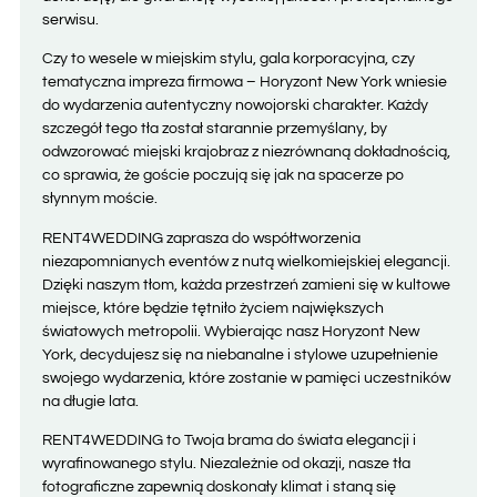
serwisu.
Czy to wesele w miejskim stylu, gala korporacyjna, czy
tematyczna impreza firmowa – Horyzont New York wniesie
do wydarzenia autentyczny nowojorski charakter. Każdy
szczegół tego tła został starannie przemyślany, by
odwzorować miejski krajobraz z niezrównaną dokładnością,
co sprawia, że goście poczują się jak na spacerze po
słynnym moście.
RENT4WEDDING zaprasza do współtworzenia
niezapomnianych eventów z nutą wielkomiejskiej elegancji.
Dzięki naszym tłom, każda przestrzeń zamieni się w kultowe
miejsce, które będzie tętniło życiem największych
światowych metropolii. Wybierając nasz Horyzont New
York, decydujesz się na niebanalne i stylowe uzupełnienie
swojego wydarzenia, które zostanie w pamięci uczestników
na długie lata.
RENT4WEDDING to Twoja brama do świata elegancji i
wyrafinowanego stylu. Niezależnie od okazji, nasze tła
fotograficzne zapewnią doskonały klimat i staną się