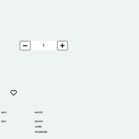
SKU
HNY01
KAT.
NOWY
JORK
,
PODRÓŻE