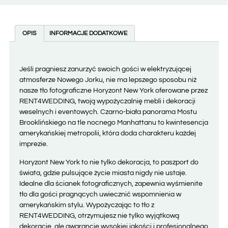
OPIS
INFORMACJE DODATKOWE
Jeśli pragniesz zanurzyć swoich gości w elektryzującej
atmosferze Nowego Jorku, nie ma lepszego sposobu niż
nasze tło fotograficzne Horyzont New York oferowane przez
RENT4WEDDING, twoją wypożyczalnię mebli i dekoracji
weselnych i eventowych. Czarno-biała panorama Mostu
Brooklińskiego na tle nocnego Manhattanu to kwintesencja
amerykańskiej metropolii, która doda charakteru każdej
imprezie.
Horyzont New York to nie tylko dekoracja, to paszport do
świata, gdzie pulsujące życie miasta nigdy nie ustaje.
Idealne dla ścianek fotograficznych, zapewnia wyśmienite
tło dla gości pragnących uwiecznić wspomnienia w
amerykańskim stylu. Wypożyczając to tło z
RENT4WEDDING, otrzymujesz nie tylko wyjątkową
dekorację, ale gwarancję wysokiej jakości i profesjonalnego