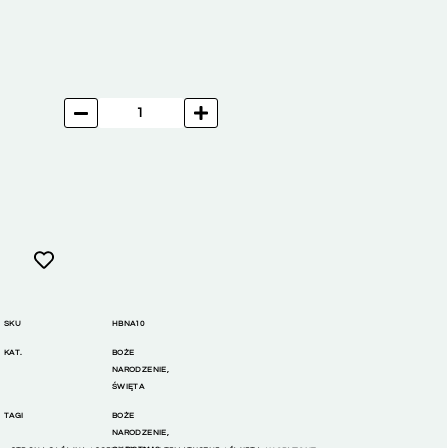
SKU
HBNA10
KAT.
BOŻE
NARODZENIE
,
ŚWIĘTA
TAGI
BOŻE
NARODZENIE
,