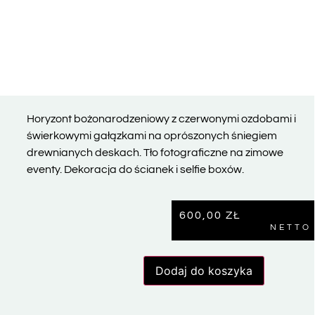
Horyzont bożonarodzeniowy z czerwonymi ozdobami i
świerkowymi gałązkami na oprószonych śniegiem
drewnianych deskach. Tło fotograficzne na zimowe
eventy. Dekoracja do ścianek i selfie boxów.
600,00
ZŁ
NETTO
Dodaj do koszyka