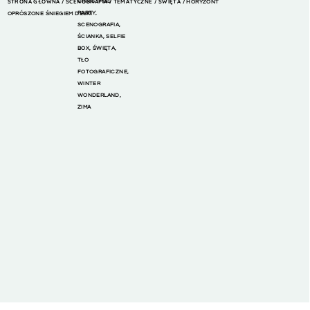
STRONA GŁÓWNA
SCENOGRAFIA
CHRISTMAS
TEMATYCZNE
ŚWIĘTA
/
/
/
/ HORYZONT
PARTY
,
OPRÓSZONE ŚNIEGIEM DESKI
SCENOGRAFIA
,
ŚCIANKA
,
SELFIE
BOX
,
ŚWIĘTA
,
TŁO
FOTOGRAFICZNE
,
WINTER
WONDERLAND
,
ZIMA