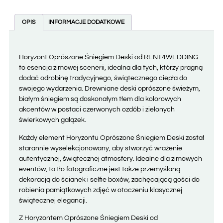
OPIS
INFORMACJE DODATKOWE
Horyzont Oprószone Śniegiem Deski od RENT4WEDDING
to esencja zimowej scenerii, idealna dla tych, którzy pragną
dodać odrobinę tradycyjnego, świątecznego ciepła do
swojego wydarzenia. Drewniane deski oprószone świeżym,
białym śniegiem są doskonałym tłem dla kolorowych
akcentów w postaci czerwonych ozdób i zielonych
świerkowych gałązek.
Każdy element Horyzontu Oprószone Śniegiem Deski został
starannie wyselekcjonowany, aby stworzyć wrażenie
autentycznej, świątecznej atmosfery. Idealne dla zimowych
eventów, to tło fotograficzne jest także przemyślaną
dekoracją do ścianek i selfie boxów, zachęcającą gości do
robienia pamiątkowych zdjęć w otoczeniu klasycznej
świątecznej elegancji.
Z Horyzontem Oprószone Śniegiem Deski od