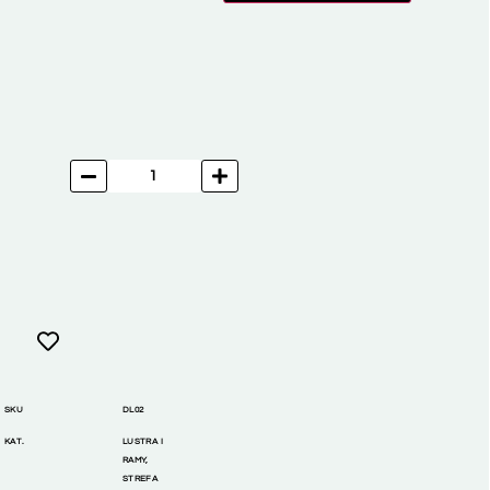
SKU
DL02
KAT.
LUSTRA I
RAMY
,
STREFA