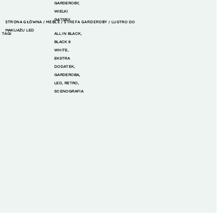
GARDEROBY
,
WIELKI
GATSBY
STRONA GŁÓWNA
MEBLE
STREFA GARDEROBY
/
/
/ LUSTRO DO
MAKIJAŻU LED
TAGI
ALL IN BLACK
,
BLACK &
WHITE
,
EKSTRA
DODATEK
,
GARDEROBA
,
LED
,
RETRO
,
SCENOGRAFIA