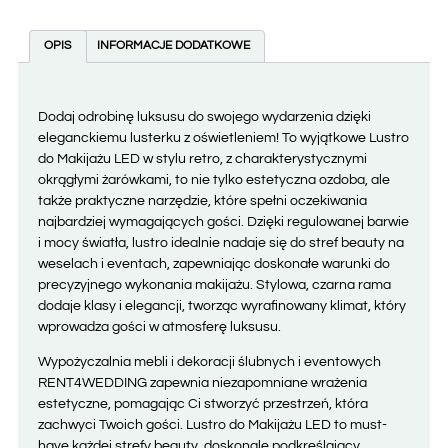
OPIS
INFORMACJE DODATKOWE
Dodaj odrobinę luksusu do swojego wydarzenia dzięki
eleganckiemu lusterku z oświetleniem! To wyjątkowe Lustro
do Makijażu LED w stylu retro, z charakterystycznymi
okrągłymi żarówkami, to nie tylko estetyczna ozdoba, ale
także praktyczne narzędzie, które spełni oczekiwania
najbardziej wymagających gości. Dzięki regulowanej barwie
i mocy światła, lustro idealnie nadaje się do stref beauty na
weselach i eventach, zapewniając doskonałe warunki do
precyzyjnego wykonania makijażu. Stylowa, czarna rama
dodaje klasy i elegancji, tworząc wyrafinowany klimat, który
wprowadza gości w atmosferę luksusu.
Wypożyczalnia mebli i dekoracji ślubnych i eventowych
RENT4WEDDING zapewnia niezapomniane wrażenia
estetyczne, pomagając Ci stworzyć przestrzeń, która
zachwyci Twoich gości. Lustro do Makijażu LED to must-
have każdej strefy beauty, doskonale podkreślający