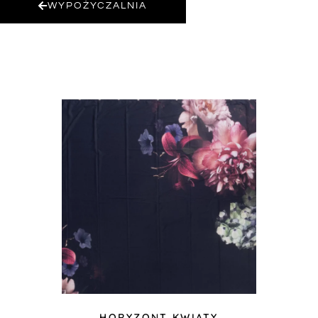
WYPOŻYCZALNIA
HORYZONT KWIATY