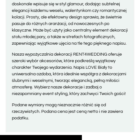
doskonale wpisuje się w styl glamour, dodając subtelnej
elegancji każdemu weselu, walentynkom czy romantycznej
kolacji. Prosty, ale efektowny design sprawia, że świetnie
pasuje do różnych aranżacji, od nowoczesnych po
klasyczne. Może być użyty jako centralny element dekoracji
stołu młodej pary, a także w strefach fotograficznych,
zapewniając wyjątkowe ujęcia na tle tego pięknego napisu.
Nasza wypożyczalnia dekoracji RENT4WEDDING oferuje
szeroki wybór akcesoriów, które podkreślą wyjątkowy
charakter Twojego wydarzenia. Napis LOVE Biały to
uniwersalna ozdoba, która idealnie współgra z dekoracjami
ślubnymi i weselnymi, tworząc elegancką, pełną miłości
atmosferę. Wybierz nasze dekoracje i zadbaj o
niezapomniany event styling, który zachwyci Twoich gości!
Podane wymiary mogą nieznacznie różnić się od
rzeczywistych. Podana cena jest ceną netto i nie zawiera
podatku.