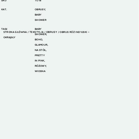
SKU
TO18
KAT.
OBRUSY
,
BABY
SHOWER
TAGI
BABY
STRONA GŁÓWNA
TEKSTYLIA
OBRUSY
/
/
/ OBRUS RÓŻ INDYJSKI –
SHOWER
,
OKRĄGŁY
BOHO
,
GLAMOUR
,
NA STÓŁ
,
PRETTY
IN PINK
,
RÓŻOWY
,
WIOSNA