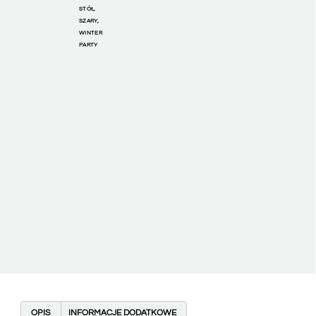
STÓŁ
,
SZARY
,
WINTER
PARTY
OPIS
INFORMACJE DODATKOWE