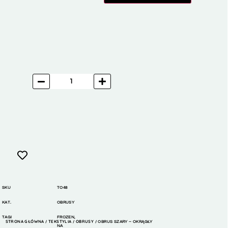
SKU
TO48
KAT.
OBRUSY
TAGI
FROZEN
,
STRONA GŁÓWNA
TEKSTYLIA
OBRUSY
/
/
/ OBRUS SZARY – OKRĄGŁY
NA