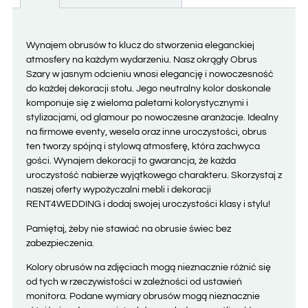
Wynajem obrusów to klucz do stworzenia eleganckiej
atmosfery na każdym wydarzeniu. Nasz okrągły Obrus
Szary w jasnym odcieniu wnosi elegancję i nowoczesność
do każdej dekoracji stołu. Jego neutralny kolor doskonale
komponuje się z wieloma paletami kolorystycznymi i
stylizacjami, od glamour po nowoczesne aranżacje. Idealny
na firmowe eventy, wesela oraz inne uroczystości, obrus
ten tworzy spójną i stylową atmosferę, która zachwyca
gości. Wynajem dekoracji to gwarancja, że każda
uroczystość nabierze wyjątkowego charakteru. Skorzystaj z
naszej oferty wypożyczalni mebli i dekoracji
RENT4WEDDING i dodaj swojej uroczystości klasy i stylu!
Pamiętaj, żeby nie stawiać na obrusie świec bez
zabezpieczenia.
Kolory obrusów na zdjęciach mogą nieznacznie różnić się
od tych w rzeczywistości w zależności od ustawień
monitora. Podane wymiary obrusów mogą nieznacznie