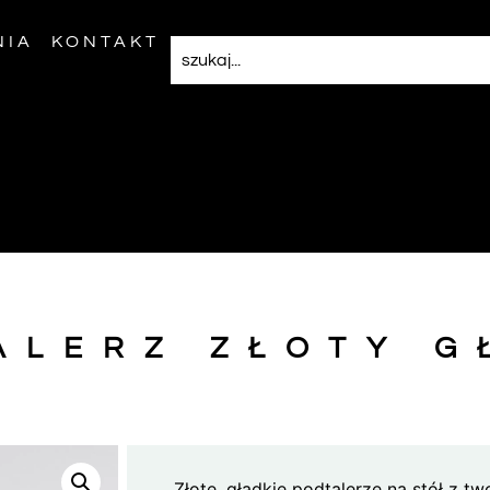
NIA
KONTAKT
ALERZ ZŁOTY G
Złote, gładkie podtalerze na stół z t