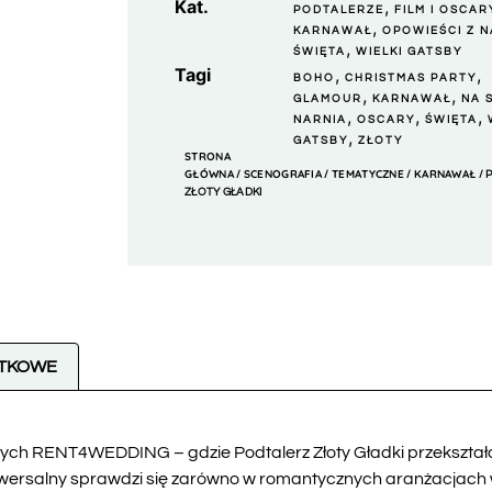
Kat.
,
PODTALERZE
FILM I OSCAR
,
KARNAWAŁ
OPOWIEŚCI Z N
,
ŚWIĘTA
WIELKI GATSBY
Tagi
,
,
BOHO
CHRISTMAS PARTY
,
,
GLAMOUR
KARNAWAŁ
NA 
,
,
,
NARNIA
OSCARY
ŚWIĘTA
,
GATSBY
ZŁOTY
STRONA
GŁÓWNA
SCENOGRAFIA
TEMATYCZNE
KARNAWAŁ
/
/
/
/ 
ZŁOTY GŁADKI
ATKOWE
ych RENT4WEDDING – gdzie Podtalerz Złoty Gładki przekształci k
niwersalny sprawdzi się zarówno w romantycznych aranżacjach 