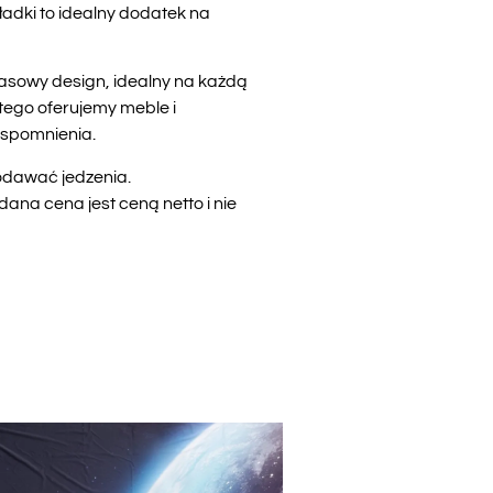
ładki to idealny dodatek na
asowy design, idealny na każdą
tego oferujemy meble i
wspomnienia.
podawać jedzenia.
na cena jest ceną netto i nie