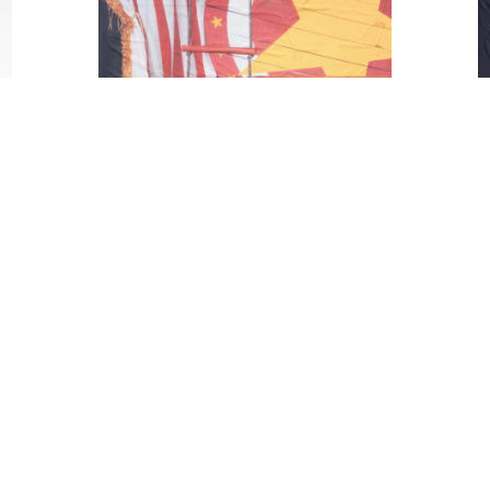
HORYZONT CYRK
Y
ŻONGLERKA
600,00
zł
DODAJ