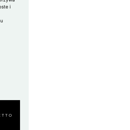
ste i
lu
ETTO