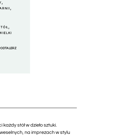
,
Y
,
ARNII
,
STÓŁ
WIELKI
PODTALERZ
ażdy stół w dzieło sztuki.
weselnych, na imprezach w stylu