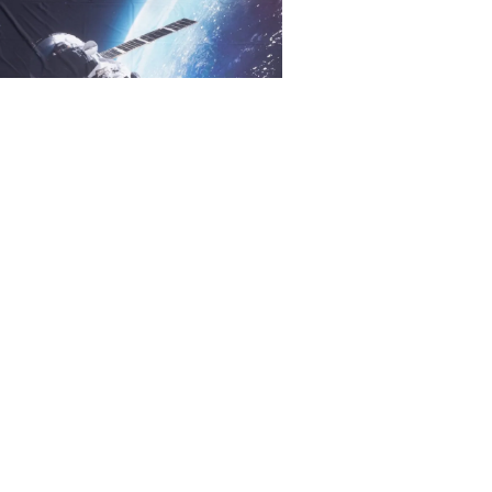
HORYZONT KOSMOS
STACJA KOSMICZNA
600,00
zł
DODAJ