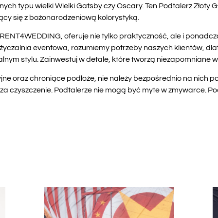
ych typu wielki Wielki Gatsby czy Oscary. Ten Podtalerz Złoty G
zący się z bożonarodzeniową kolorystyką.
 RENT4WEDDING, oferuje nie tylko praktyczność, ale i ponadcz
yczalnia eventowa, rozumiemy potrzeby naszych klientów, dla
lnym stylu. Zainwestuj w detale, które tworzą niezapomniane 
jne oraz chroniące podłoże, nie należy bezpośrednio na nich 
za czyszczenie. Podtalerze nie mogą być myte w zmywarce. Poda