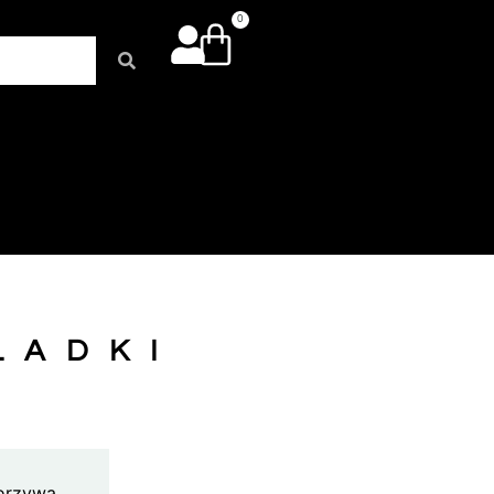
0
ŁADKI
worzywa