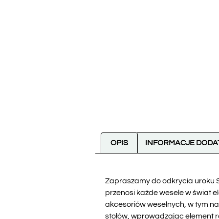
OPIS
INFORMACJE DOD
Zapraszamy do odkrycia uroku 
przenosi każde wesele w świat 
akcesoriów weselnych, w tym nas
stołów, wprowadzając element ro