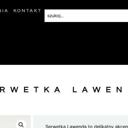
NIA
KONTAKT
ERWETKA LAWEN
Serwetka Lawenda to delikatny akcen