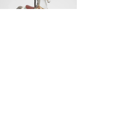
IGURKA KOŃ Z KARUZELI
50,00
zł
DODAJ