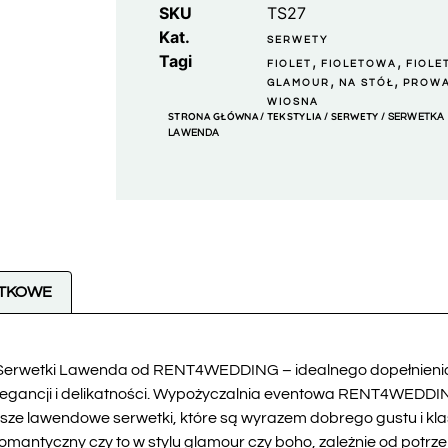
SKU
TS27
Kat.
SERWETY
Tagi
,
,
FIOLET
FIOLETOWA
FIOL
,
,
GLAMOUR
NA STÓŁ
PROW
WIOSNA
STRONA GŁÓWNA
TEKSTYLIA
SERWETY
/
/
/ SERWETKA
LAWENDA
ATKOWE
Serwetki Lawenda od RENT4WEDDING – idealnego dopełnienia d
elegancji i delikatności. Wypożyczalnia eventowa RENT4WEDDI
ze lawendowe serwetki, które są wyrazem dobrego gustu i klas
mantyczny czy to w stylu glamour czy boho, zależnie od potr