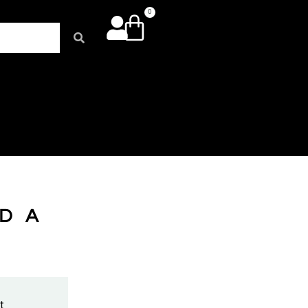
0
DA
t