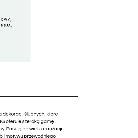
,
ETOWY
,
ANSJA
ekoracji ślubnych, które
NG oferuje szeroką gamę
y. Pasują do wielu aranżacji
zeb i motywu przewodniego