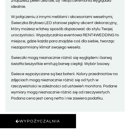
znajdziesz pełen zestaw, by Twoja ceremonia wyglądała
idealnie.
W połączeniu z innymi meblami i akcesoriami weselnymi,
Świeczka Bryłowa LED stanowi piękny akcent dekoracyjny,
który możesz w łatwy sposób dopasować do stylu Twojej
uroczystości. Wypożyczalnia eventowa RENT4WEDDING to
miejsce, gdzie każda para znajdzie coś dla siebie, tworząc
niezapomniany klimat swojego wesela.
Świeczki mogą nieznacznie różnić się wyglądem i barwą
światła (wszystkie emitują barwę ciepłą). Wybór losowy.
Świece wypożyczane są bez baterii. Kolory przedmiotów na
zdjęciach mogą nieznacznie różnić się od tych w
rzeczywistości w zależności od ustawień monitora. Podane
wymiary mogą nieznacznie różnić się od rzeczywistych.
Podana cena jest ceną netto i nie zawiera podatku.
WYPOŻYCZALNIA