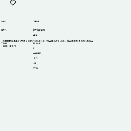
SKU
OŚ05
KAT.
ŚWIECZKI
LED
STRONA GŁÓWNA
OŚWIETLENIE
ŚWIECZKI LED
/
/
/ ŚWIECZKA BRYŁOWA
TAGI
BLACK
LED 12 CM
&
WHITE
,
LED
,
NA
STÓŁ