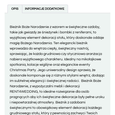
OPIS
INFORMACJE DODATKOWE
Bieżnik Boże Narodzenie z wzorem w świąteczne ozdoby,
takie jak gwiazdy ze śnieżynek i bombki z reniferami, to
wyjątkowy element dekoracji stołu, który doskonale oddaje
magię Bożego Narodzenia. Ten elegancki bieżnik
wprowadza do wnętrza ciepły, świąteczny nastrój,
sprawiając, że każda grudniowa czy styczniowa aranżacja
nabiera wyjątkowego charakteru. Idealny na mikołajkowe
spotkania, kolacje wigilijne oraz eleganckie eventy
Christmas Party. Jego uniwersalny design sprawia, że
doskonale komponuje się z różnymi stylami wnętrz, dodając
im subtelnej elegancji i świątecznej radości. Bieżnik Boże
Narodzenie, z wypożyczalni mebli i dekoracji
RENT4WEDDING, to idealne rozwiązanie dla osób
pragnących aby ich świąteczne dekoracje były pełne uroku
i niepowtarzalnej atmosfery. Bieżnik z ozdobami
świątecznymi to obowiązkowy element dekoracji każdego
grudniowego stołu, który z pewnością zachwyci Twoich