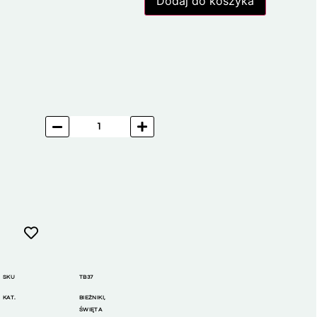
Dodaj do koszyka
SKU
TB37
KAT.
BIEŻNIKI
,
ŚWIĘTA