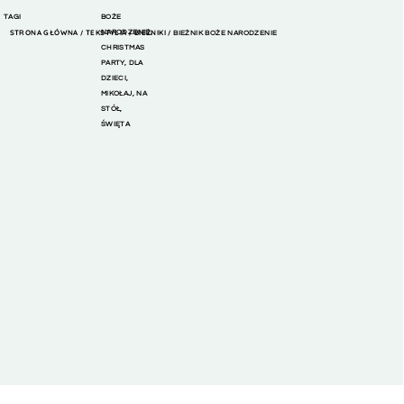
TAGI
BOŻE
STRONA GŁÓWNA
TEKSTYLIA
NARODZENIE
BIEŻNIKI
,
/
/
/ BIEŻNIK BOŻE NARODZENIE
CHRISTMAS
PARTY
,
DLA
DZIECI
,
MIKOŁAJ
,
NA
STÓŁ
,
ŚWIĘTA