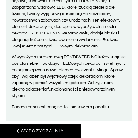
stylowe, zapewnia to biała Cyfra LED 4 w retro stylu.
Zaopatrzona w żarówki LED, które rzucają ciepłe białe
światło, tworzy wyjątkową atmosferę na rocznicach,
noworocznych zabawach czy urodzinach. Ten efektowny
element dekoracyjny, dostępny w wypożyczalni mebli i
dekoracji RENT4EVENTS we Wrocławiu, dodaje blasku i
elegancji każdemu świętowanemu wydarzeniu. Rozświetl
Swój event z naszymi LEDowymi dekoracjami!
W wypożyczalni eventowej RENT4WEDDING każdy znajdzie
coś dla siebie – od dużych LEDowych dekoracji świetlnych,
do najmniejszych nawet elementów event stylingu. Spraw,
aby Twój dzień był wyjątkowy dzięki dekoracjom, które
zapadną w pamięć wszystkim gościom. Odkryj z nami
piękno połączenia funkcjonalności z niepowtarzalnym
stylem
Podana cena jest ceną netto i nie zawiera podatku.
WYPOŻYCZALNIA