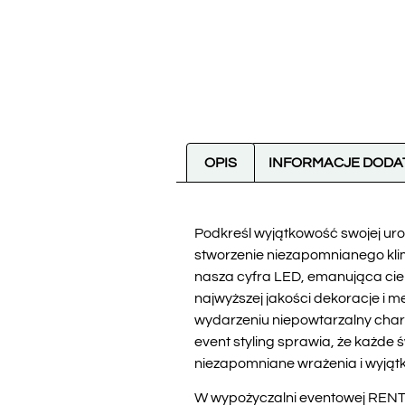
OPIS
INFORMACJE DOD
Podkreśl wyjątkowość swojej uro
stworzenie niezapomnianego klima
nasza cyfra LED, emanująca cie
najwyższej jakości dekoracje i m
wydarzeniu niepowtarzalny chara
event styling sprawia, że każd
niezapomniane wrażenia i wyją
W wypożyczalni eventowej RENT4