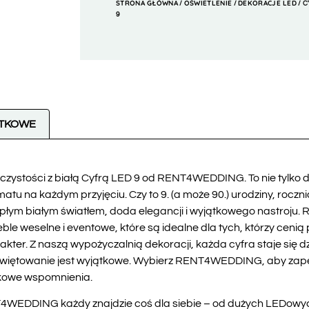
STRONA GŁÓWNA
OŚWIETLENIE
DEKORACJE LED
/
/
/ C
9
ATKOWE
czystości z białą Cyfrą LED 9 od RENT4WEDDING. To nie tylko 
tu na każdym przyjęciu. Czy to 9. (a może 90.) urodziny, roczn
płym białym światłem, doda elegancji i wyjątkowego nastro
eble weselne i eventowe, które są idealne dla tych, którzy ceni
kter. Z naszą wypożyczalnią dekoracji, każda cyfra staje się 
e świętowanie jest wyjątkowe. Wybierz RENT4WEDDING, aby za
tkowe wspomnienia.
WEDDING każdy znajdzie coś dla siebie – od dużych LEDowych