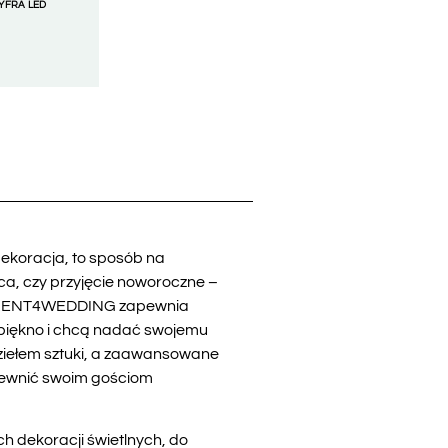
YFRA LED
dekoracja, to sposób na
ica, czy przyjęcie noworoczne –
ju. RENT4WEDDING zapewnia
ą piękno i chcą nadać swojemu
dziełem sztuki, a zaawansowane
pewnić swoim gościom
 dekoracji świetlnych, do