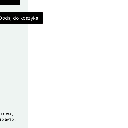
Dodaj do koszyka
,
YTOWA
,
 BOGATO
E