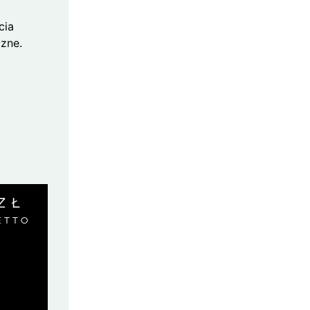
cia
zne.
ZŁ
ETTO