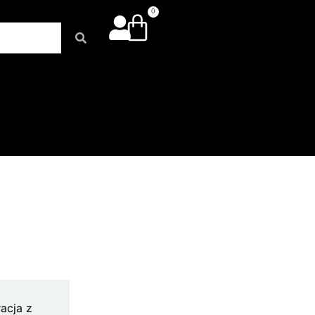
0
racja z