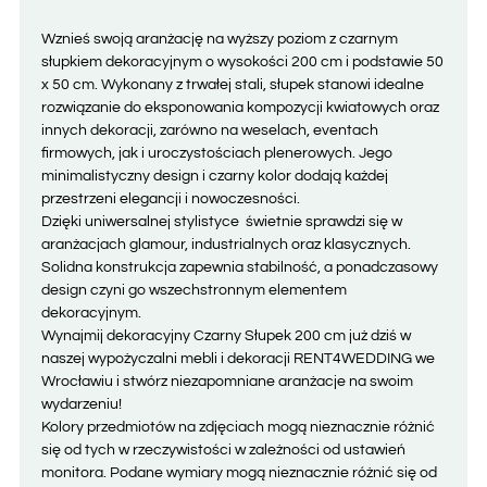
Wznieś swoją aranżację na wyższy poziom z czarnym
słupkiem dekoracyjnym o wysokości 200 cm i podstawie 50
x 50 cm. Wykonany z trwałej stali, słupek stanowi idealne
rozwiązanie do eksponowania kompozycji kwiatowych oraz
innych dekoracji, zarówno na weselach, eventach
firmowych, jak i uroczystościach plenerowych. Jego
minimalistyczny design i czarny kolor dodają każdej
przestrzeni elegancji i nowoczesności.
Dzięki uniwersalnej stylistyce świetnie sprawdzi się w
aranżacjach glamour, industrialnych oraz klasycznych.
Solidna konstrukcja zapewnia stabilność, a ponadczasowy
design czyni go wszechstronnym elementem
dekoracyjnym.
Wynajmij dekoracyjny Czarny Słupek 200 cm już dziś w
naszej wypożyczalni mebli i dekoracji RENT4WEDDING we
Wrocławiu i stwórz niezapomniane aranżacje na swoim
wydarzeniu!
Kolory przedmiotów na zdjęciach mogą nieznacznie różnić
się od tych w rzeczywistości w zależności od ustawień
monitora. Podane wymiary mogą nieznacznie różnić się od