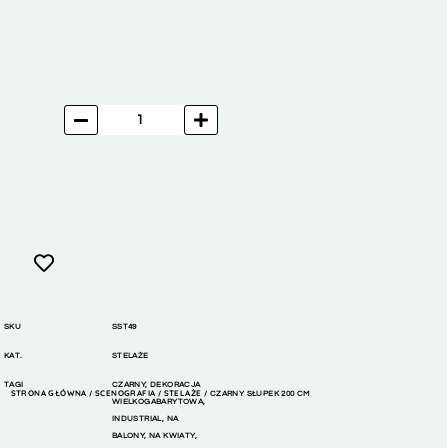
SKU
SST49
KAT.
STELAŻE
TAGI
CZARNY
,
DEKORACJA
STRONA GŁÓWNA
SCENOGRAFIA
STELAŻE
/
/
/ CZARNY SŁUPEK 200 CM
WIELKOGABARYTOWA
,
INDUSTRIAL
,
NA
BALONY
,
NA KWIATY
,