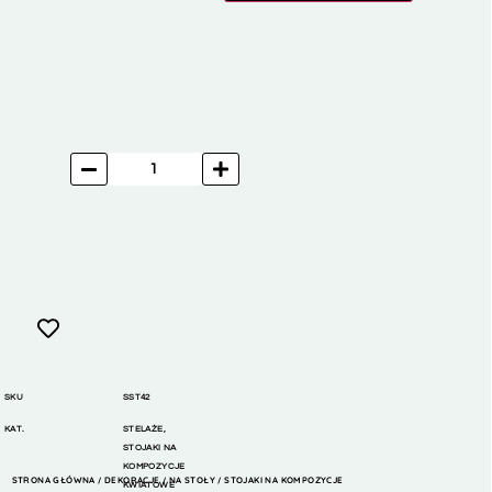
SKU
SST42
KAT.
STELAŻE
,
STOJAKI NA
KOMPOZYCJE
STRONA GŁÓWNA
DEKORACJE
NA STOŁY
STOJAKI NA KOMPOZYCJE
/
/
/
KWIATOWE