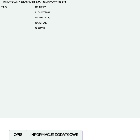
KWIATOWE
/ CZARNY STOJAK NA KWIATY 65 CM
TAGI
CZARNY
,
INDUSTRIAL
,
NA KWIATY
,
NA STÓŁ
,
SŁUPEK
OPIS
INFORMACJE DODATKOWE