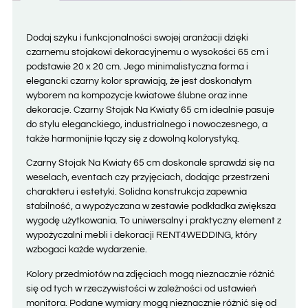
Dodaj szyku i funkcjonalności swojej aranżacji dzięki
czarnemu stojakowi dekoracyjnemu o wysokości 65 cm i
podstawie 20 x 20 cm. Jego minimalistyczna forma i
elegancki czarny kolor sprawiają, że jest doskonałym
wyborem na kompozycje kwiatowe ślubne oraz inne
dekoracje. Czarny Stojak Na Kwiaty 65 cm idealnie pasuje
do stylu eleganckiego, industrialnego i nowoczesnego, a
także harmonijnie łączy się z dowolną kolorystyką.
Czarny Stojak Na Kwiaty 65 cm doskonale sprawdzi się na
weselach, eventach czy przyjęciach, dodając przestrzeni
charakteru i estetyki. Solidna konstrukcja zapewnia
stabilność, a wypożyczana w zestawie podkładka zwiększa
wygodę użytkowania. To uniwersalny i praktyczny element z
wypożyczalni mebli i dekoracji RENT4WEDDING, który
wzbogaci każde wydarzenie.
Kolory przedmiotów na zdjęciach mogą nieznacznie różnić
się od tych w rzeczywistości w zależności od ustawień
monitora. Podane wymiary mogą nieznacznie różnić się od