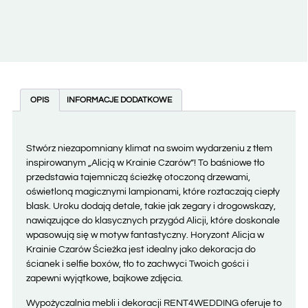
OPIS
INFORMACJE DODATKOWE
Stwórz niezapomniany klimat na swoim wydarzeniu z tłem
inspirowanym „Alicją w Krainie Czarów”! To baśniowe tło
przedstawia tajemniczą ścieżkę otoczoną drzewami,
oświetloną magicznymi lampionami, które roztaczają ciepły
blask. Uroku dodają detale, takie jak zegary i drogowskazy,
nawiązujące do klasycznych przygód Alicji, które doskonale
wpasowują się w motyw fantastyczny. Horyzont Alicja w
Krainie Czarów Ścieżka jest idealny jako dekoracja do
ścianek i selfie boxów, tło to zachwyci Twoich gości i
zapewni wyjątkowe, bajkowe zdjęcia.
Wypożyczalnia mebli i dekoracji RENT4WEDDING oferuje to