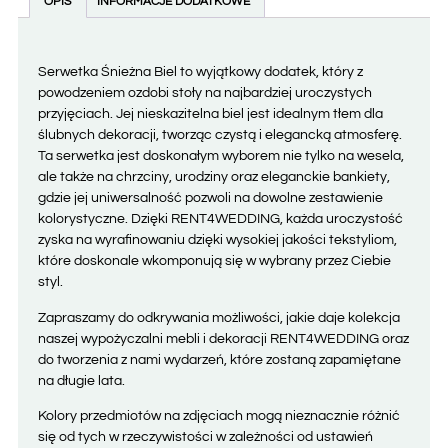
OPIS
INFORMACJE DODATKOWE
Serwetka Śnieżna Biel to wyjątkowy dodatek, który z
powodzeniem ozdobi stoły na najbardziej uroczystych
przyjęciach. Jej nieskazitelna biel jest idealnym tłem dla
ślubnych dekoracji, tworząc czystą i elegancką atmosferę.
Ta serwetka jest doskonałym wyborem nie tylko na wesela,
ale także na chrzciny, urodziny oraz eleganckie bankiety,
gdzie jej uniwersalność pozwoli na dowolne zestawienie
kolorystyczne. Dzięki RENT4WEDDING, każda uroczystość
zyska na wyrafinowaniu dzięki wysokiej jakości tekstyliom,
które doskonale wkomponują się w wybrany przez Ciebie
styl.
Zapraszamy do odkrywania możliwości, jakie daje kolekcja
naszej wypożyczalni mebli i dekoracji RENT4WEDDING oraz
do tworzenia z nami wydarzeń, które zostaną zapamiętane
na długie lata.
Kolory przedmiotów na zdjęciach mogą nieznacznie różnić
się od tych w rzeczywistości w zależności od ustawień