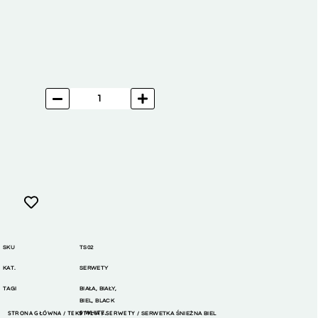
SKU
TS02
KAT.
SERWETY
TAGI
BIAŁA
,
BIAŁY
,
BIEL
,
BLACK
STRONA GŁÓWNA
TEKSTYLIA
& WHITE
,
SERWETY
/
/
/ SERWETKA ŚNIEŻNA BIEL