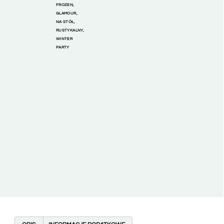
FROZEN
,
GLAMOUR
,
NA STÓŁ
,
RUSTYKALNY
,
WINTER
PARTY