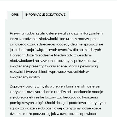
OPIS
INFORMACJE DODATKOWE
Przywitaj radosną atmosferę świąt z naszym Horyzontem
Boże Narodzenie Niedźwiadki. Ten uroczy motyw, pełen
zimowego czaru i dziecięcej radości, idealnie sprawdzi się
jako dekoracja świątecznych eventów dla najmłodszych.
Horyzont Boże Narodzenie Niedźwiadki z wesołymi
niedźwiadkami na łyżwach, otoczonymi przez kolorowe,
świąteczne prezenty, tworzy scenę, która z pewnością
rozświetli twarze dzieci i wprowadzi wszystkich w
świąteczny nastrój.
Zaprojektowany z myślą o ciepłej i familijnej atmosferze,
Horyzont Boże Narodzenie Niedźwiadki doskonale nadaje
się do ścianek i selfie boxów, zachęcając do tworzenia
pamiątkowych zdjęć. Słodki design i pastelowa kolorystyka
są jak zaproszenie do baśniowej krainy zimy, gdzie każde
dziecko może poczuć się jak w świątecznej opowieści.