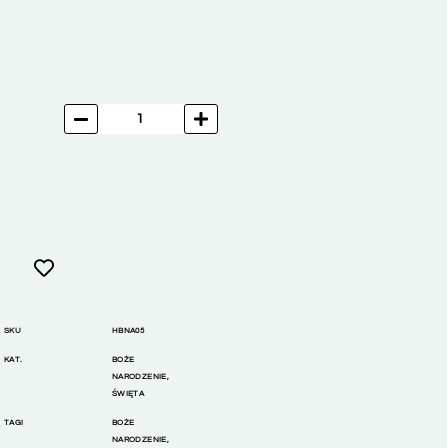
SKU
HBNA05
KAT.
BOŻE
NARODZENIE
,
ŚWIĘTA
TAGI
BOŻE
NARODZENIE
,