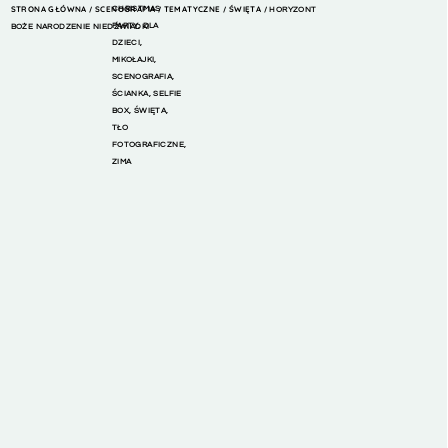
STRONA GŁÓWNA
SCENOGRAFIA
CHRISTMAS
TEMATYCZNE
ŚWIĘTA
/
/
/
/ HORYZONT
PARTY
,
DLA
BOŻE NARODZENIE NIEDŹWIADKI
DZIECI
,
MIKOŁAJKI
,
SCENOGRAFIA
,
ŚCIANKA
,
SELFIE
BOX
,
ŚWIĘTA
,
TŁO
FOTOGRAFICZNE
,
ZIMA