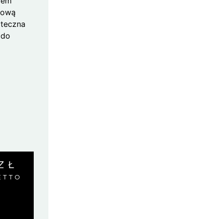
iem
imową
ąteczna
 do
ZŁ
ETTO