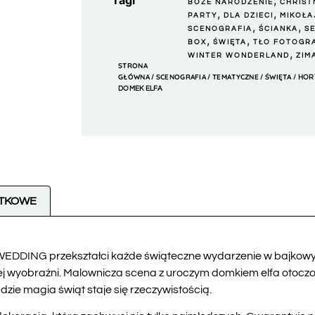
Tagi
,
BOŻE NARODZENIE
CHRIST
,
,
PARTY
DLA DZIECI
MIKOŁA
,
,
SCENOGRAFIA
ŚCIANKA
SE
,
,
BOX
ŚWIĘTA
TŁO FOTOGR
,
WINTER WONDERLAND
ZIM
STRONA
GŁÓWNA
SCENOGRAFIA
TEMATYCZNE
ŚWIĘTA
/
/
/
/ HOR
DOMEK ELFA
ATKOWE
EDDING przekształci każde świąteczne wydarzenie w bajkowy 
cej wyobraźni. Malownicza scena z uroczym domkiem elfa otocz
dzie magia świąt staje się rzeczywistością.