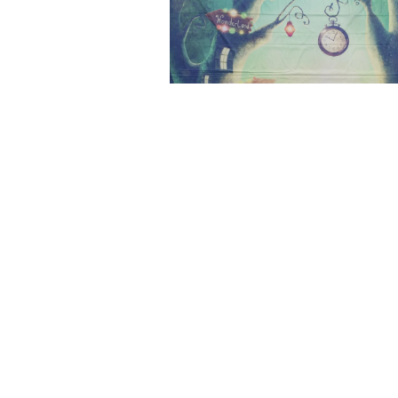
HORYZONT ALICJA W
KRAINIE CZARÓW
ŚCIEŻKA
600,00
zł
DODAJ