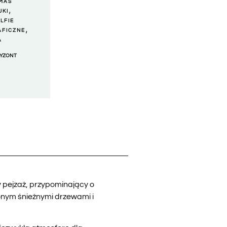
MAS
,
JKI
LFIE
,
AFICZNE
A
YZONT
pejzaż, przypominający o
onym śnieżnymi drzewami i