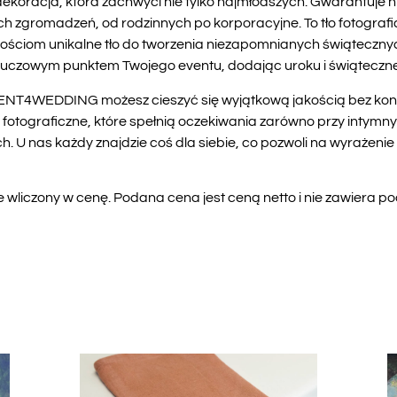
dekoracja, która zachwyci nie tylko najmłodszych. Gwarantuje 
h zgromadzeń, od rodzinnych po korporacyjne. To tło fotografi
c gościom unikalne tło do tworzenia niezapomnianych świąteczn
kluczowym punktem Twojego eventu, dodając uroku i świąteczn
RENT4WEDDING możesz cieszyć się wyjątkową jakością bez kon
 fotograficzne, które spełnią oczekiwania zarówno przy intymnyc
 U nas każdy znajdzie coś dla siebie, co pozwoli na wyrażenie 
liczony w cenę. Podana cena jest ceną netto i nie zawiera p