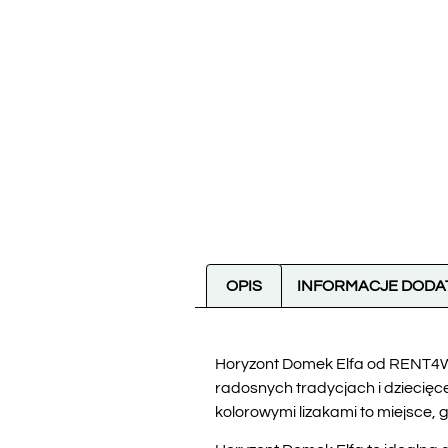
OPIS
INFORMACJE DOD
Horyzont Domek Elfa od RENT4W
radosnych tradycjach i dziecię
kolorowymi lizakami to miejsce, g