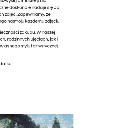
niezwykłą atmosferę dla
czne doskonale nadaje się do
ych zdjęć. Zapewniamy, że
ego nastroju każdemu zdjęciu.
ieczności zakupu. W naszej
h, rodzinnych ujęciach, jak i
własnego stylu i artystycznej
odatku
.