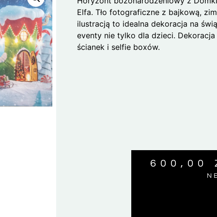
Horyzont bożonarodzeniowy z Domk
Elfa. Tło fotograficzne z bajkową, z
ilustracją to idealna dekoracja na świ
eventy nie tylko dla dzieci. Dekoracja
ścianek i selfie boxów.
600,00
N