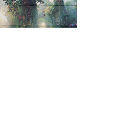
HORYZONT
ZACZAROWANY OGRÓD 1
600,00
zł
DODAJ