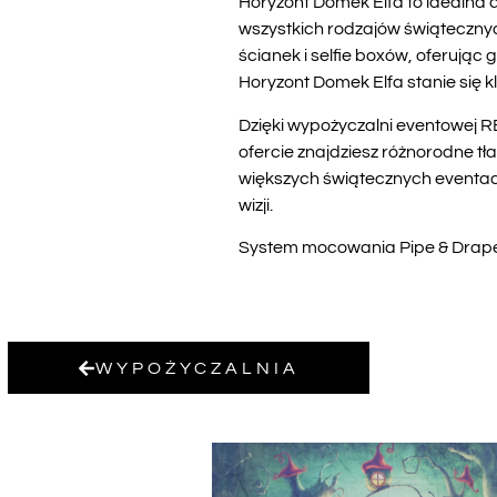
Horyzont Domek Elfa to idealna 
wszystkich rodzajów świątecznyc
ścianek i selfie boxów, oferują
Horyzont Domek Elfa stanie się 
Dzięki wypożyczalni eventowej 
ofercie znajdziesz różnorodne tła
większych świątecznych eventach.
wizji.
System mocowania Pipe & Drape w
WYPOŻYCZALNIA