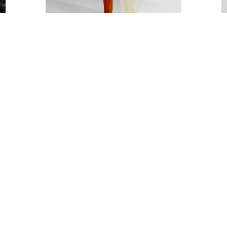
BIEŻNIK KREM
10,00
zł
DODAJ
REGULAMIN & R.O.D.O