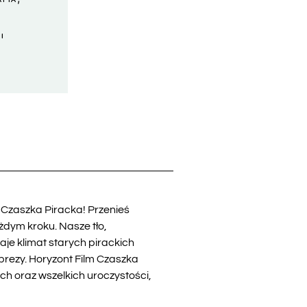
AFIA
I
 Czaszka Piracka! Przenieś
żdym kroku. Nasze tło,
je klimat starych pirackich
mprezy. Horyzont Film Czaszka
h oraz wszelkich uroczystości,