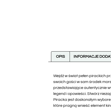
OPIS
INFORMACJE DOD
Wejdź w świat pełen pirackich p
swoich gości w sam środek morsk
przedstawiające autentycznie wy
legend i opowieści. Stwórz nieza
Piracka jest doskonałym wyborem
które pragną wnieść element ki