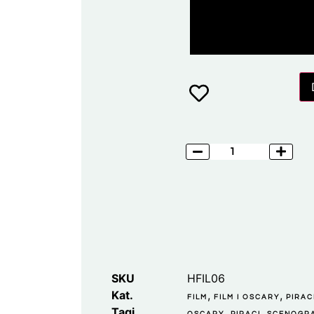
SKU
HFIL06
Kat.
,
,
FILM
FILM I OSCARY
PIRAC
Tagi
,
,