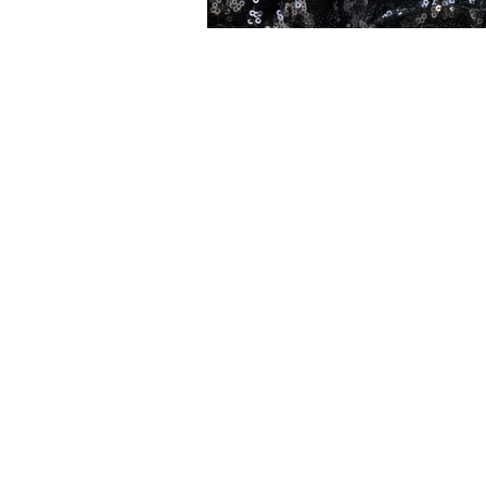
OBRUS CEKINOWY
CZARNY – OKRĄGŁY ⌀
280
80,00
zł
DODAJ
 WROCŁAW