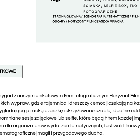
OSCARY
PIRACI
SCENOGR
,
,
ŚCIANKA
SELFIE BOX
TŁO
FOTOGRAFICZNE
STRONA GŁÓWNA
SCENOGRAFIA
TEMATYCZNE
FILM 
/
/
/
OSCARY
/ HORYZONT FILM CZASZKA PIRACKA
ATKOWE
rzygód z naszym unikatowym tłem fotograficznym Horyzont Film
ich wypraw, gdzie tajemnica i dreszczyk emocji czekają na ka
glądającą piracką czaszkę i skrzyżowane szable, idealnie odda
pomniane sesje zdjęciowe lub selfie, które będą hitem każdej i
 dla organizatorów wydarzeń tematycznych, festiwali filmowyc
nematograficznej magii i przygodowego ducha.