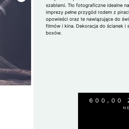
szablami. Tło fotograficzne idealne n
imprezy pełne przygód rodem z pirac
opowieści oraz te nawiązujące do św
filmów i kina. Dekoracja do ścianek i s
boxów.
600,00
N