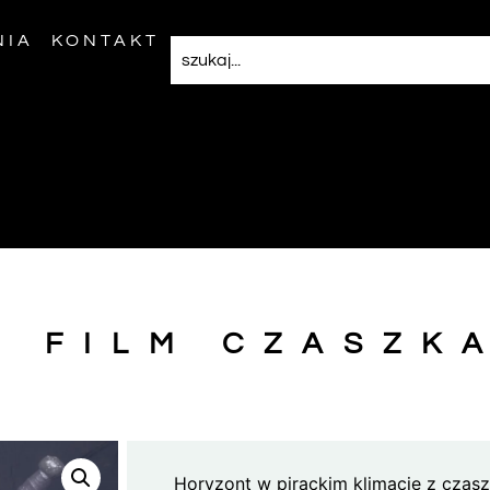
NIA
KONTAKT
 FILM CZASZK
Horyzont w pirackim klimacie z czasz