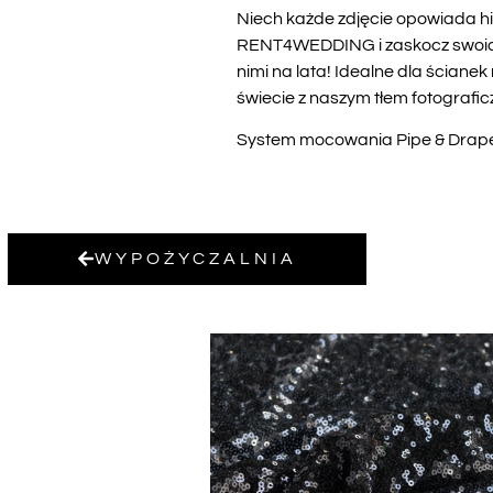
Niech każde zdjęcie opowiada hist
RENT4WEDDING i zaskocz swoich go
nimi na lata! Idealne dla ścianek
świecie z naszym tłem fotografi
System mocowania Pipe & Drape w
WYPOŻYCZALNIA