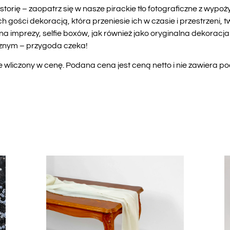
orię – zaopatrz się w nasze pirackie tło fotograficzne z wypoży
ści dekoracją, która przeniesie ich w czasie i przestrzeni, t
 na imprezy, selfie boxów, jak również jako oryginalna dekoracja
cznym – przygoda czeka!
liczony w cenę. Podana cena jest ceną netto i nie zawiera p