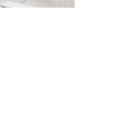
KLĘCZNIK BIAŁY
300,00
zł
DODAJ
FACEBOOK
INSTAGRAM