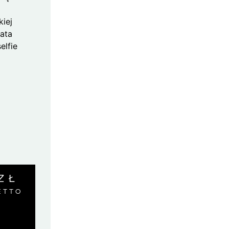
a
kiej
iata
elfie
ZŁ
ETTO