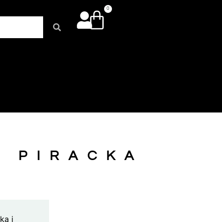
0
A PIRACKA
ką i