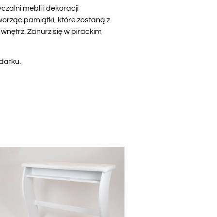
czalni mebli i dekoracji
worząc pamiątki, które zostaną z
 wnętrz. Zanurz się w pirackim
odatku
.