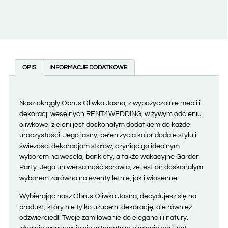
OPIS
INFORMACJE DODATKOWE
Nasz okrągły Obrus Oliwka Jasna, z wypożyczalnie mebli i
dekoracji weselnych RENT4WEDDING, w żywym odcieniu
oliwkowej zieleni jest doskonałym dodatkiem do każdej
uroczystości. Jego jasny, pełen życia kolor dodaje stylu i
świeżości dekoracjom stołów, czyniąc go idealnym
wyborem na wesela, bankiety, a także wakacyjne Garden
Party. Jego uniwersalność sprawia, że jest on doskonałym
wyborem zarówno na eventy letnie, jak i wiosenne.
Wybierając nasz Obrus Oliwka Jasna, decydujesz się na
produkt, który nie tylko uzupełni dekorację, ale również
odzwierciedli Twoje zamiłowanie do elegancji i natury.