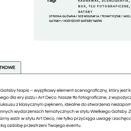
Tagi
,
KARNAWAŁ
SCENOGRAFIA
,
BOX
TŁO FOTOGRAFICZNE
GATSBY
STRONA GŁÓWNA
SCENOGRAFIA
TEMATYCZNE
WIEL
/
/
/
GATSBY
/ HORYZONT GATSBY NAPIS
ATKOWE
atsby Napis – wyjątkowy element scenograficzny, który jest kw
 dla ery jazzu i Art Deco. Nasze tło fotograficzne, z wypożycza
ksusu z klasycznym pięknem, idealne do stworzenia niezapom
nnych wydarzeniach tematycznych w stylu Wielkiego Gatsby. Złot
arny wzór w stylu Art Deco, nie tylko przyciąga uwagę i zachę
ncką ozdobę przestrzeni Twojego eventu.