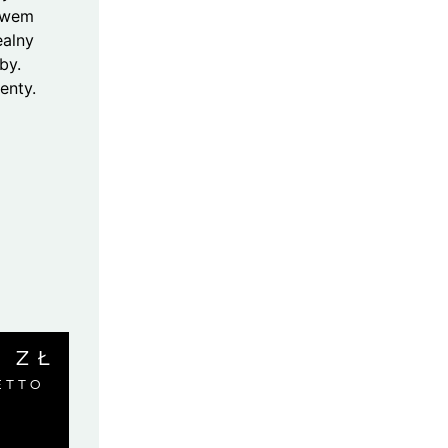
ctwem
ealny
by.
enty.
0
ZŁ
ETTO