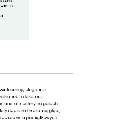
,
SELFIE
,
WIELKI
KI
intesencją elegancji i
lni mebli i dekoracji
nianej atmosfery na galach,
y napis na tle czarnej głębi,
ca do robienia pamiątkowych