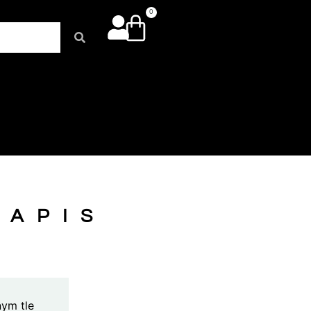
0
NAPIS
nym tle