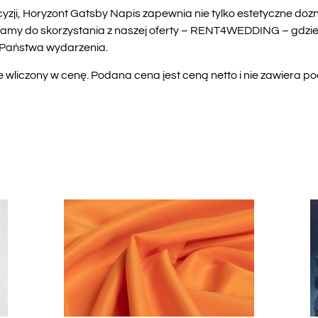
cyzji, Horyzont Gatsby Napis zapewnia nie tylko estetyczne doz
aszamy do skorzystania z naszej oferty – RENT4WEDDING – gdzie 
ę Państwa wydarzenia.
liczony w cenę. Podana cena jest ceną netto i nie zawiera p