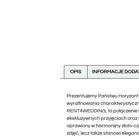
OPIS
INFORMACJE DOD
Prezentujemy Państwu Horyzont G
wyrafinowania charakterystycznego
RENT4WEDDING, to połączenie lu
ekskluzywnych przyjęciach oraz i
oprawiony w harmonijny złoto-cz
zdjęć, lecz także stanowi elega