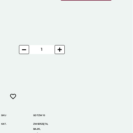
SKU
SDTZW10
KAT.
ZWIERZĘTA
,
BAJKI,