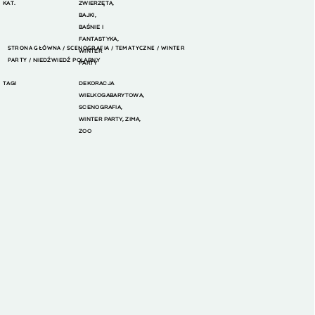
KAT.
ZWIERZĘTA
,
BAJKI,
BAŚNIE I
FANTASTYKA
,
STRONA GŁÓWNA
SCENOGRAFIA
TEMATYCZNE
WINTER
/
/
/
WINTER
PARTY
/ NIEDŹWIEDŹ POLARNY
PARTY
TAGI
DEKORACJA
WIELKOGABARYTOWA
,
SCENOGRAFIA
,
WINTER PARTY
,
ZIMA
,
ZOO