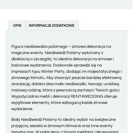
OPIS
INFORMACJE DODATKOWE
Figura niedźwiedzia polarnego – zimowa dekoracja na
magiczne eventy. Niedźwiedź Polarny wykonany z
dbałością o szczegóły, to idealna dekoracja na zimowe i
baśniowe wydarzenia. Doskonale sprawdzi się na
imprezach typu Winter Party, dodając im majestatycznego i
zimowego klimatu. Aby stworzyć jeszcze bardziej efektowną
aranżację, dobierz dwa małe niedźwiadki, tworząc urokliwą
misiową rodzinę, która z pewnością zachwyci Twoich gości.
Wypożyczalnia mebli i dekoracji RENT4WEDDING oferuje
wyjątkowe elementy, które wzbogacą każde zimowe
wydarzenie.
Biały Niedźwiedź Polarny to idealny wybór na świąteczne
przyjęcia, wesela w zimowym klimacie oraz inne eventy
tematyczne. W połączeniu z innymi meblami i akcesoriami