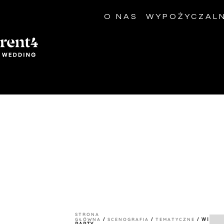
O NAS
WYPOŻYCZALN
STRONA
GŁÓWNA
SCENOGRAFIA
TEMATYCZNE
/
/
/ WINTE