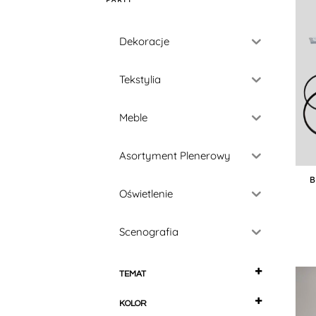
PARTY
Dekoracje
Tekstylia
Meble
Asortyment Plenerowy
Oświetlenie
Scenografia
TEMAT
Alicja w Krainie Czarów
KOLOR
Andrzejki i Halloween