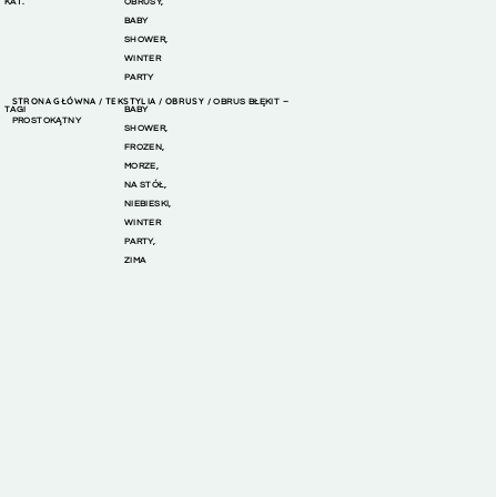
KAT.
OBRUSY
,
BABY
SHOWER
,
WINTER
PARTY
STRONA GŁÓWNA
TEKSTYLIA
OBRUSY
/
/
/ OBRUS BŁĘKIT –
TAGI
BABY
PROSTOKĄTNY
SHOWER
,
FROZEN
,
MORZE
,
NA STÓŁ
,
NIEBIESKI
,
WINTER
PARTY
,
ZIMA