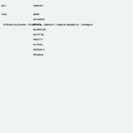
KAT.
OBRUSY
TAGI
BABY
SHOWER
,
STRONA GŁÓWNA
TEKSTYLIA
BOHO
,
OBRUSY
/
/
/ OBRUS MAGENTA – OKRĄGŁY
GLAMOUR
,
NA STÓŁ
,
PRETTY
IN PINK
,
RÓŻOWY
,
WIOSNA