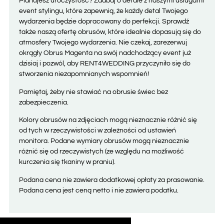
Planujesz uroczystość? Zadbaj o detale z naszymi usługami
event stylingu, które zapewnią, że każdy detal Twojego
wydarzenia będzie dopracowany do perfekcji. Sprawdź
także naszą ofertę obrusów, które idealnie dopasują się do
atmosfery Twojego wydarzenia. Nie czekaj, zarezerwuj
okrągły Obrus Magenta na swój nadchodzący event już
dzisiaj i pozwól, aby RENT4WEDDING przyczyniło się do
stworzenia niezapomnianych wspomnień!
Pamiętaj, żeby nie stawiać na obrusie świec bez
zabezpieczenia.
Kolory obrusów na zdjęciach mogą nieznacznie różnić się
od tych w rzeczywistości w zależności od ustawień
monitora. Podane wymiary obrusów mogą nieznacznie
różnić się od rzeczywistych (ze względu na możliwość
kurczenia się tkaniny w praniu).
Podana cena nie zawiera dodatkowej opłaty za prasowanie.
Podana cena jest ceną netto i nie zawiera podatku.