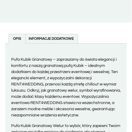
OPIS
INFORMACJE DODATKOWE
Pufa Kubik Granatowy – zapraszamy do świata elegancji i
komfortu z naszą granatową pufą Kubik – idealnym
dodatkiem do każdej przestrzeni eventowej i weselnej. Ten
elegancki element, z wypożyczalni dekoracji
RENT4WEDDING, przenosi każdą strefę chillout w wymiar
luksusu. Odkryj, jak granatowy welur, symbol wyrafinowania,
może dodać klasy każdemu eventowi. Wypożyczalnia
eventowa RENT4WEDDING stawia na wszechstronne, a
zarazem modne meble i akcesoria weselne, gwarantując
niezapomniane wrażenia estetyczne.
Pufa Kubik Granatowy Welur to wybór, który zapewni Twoim
gościom nie tylko miejsce do siedzenia, ale również