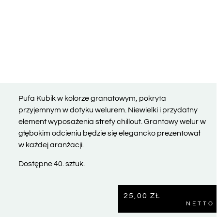
Pufa Kubik w kolorze granatowym, pokryta
przyjemnym w dotyku welurem. Niewielki i przydatny
element wyposażenia strefy chillout. Grantowy welur w
głębokim odcieniu będzie się elegancko prezentował
w każdej aranżacji.
Dostępne 40. sztuk.
25,00
ZŁ
NETTO