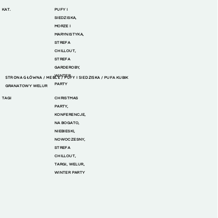
KAT.
PUFY I
SIEDZISKA
,
MORZE I
MARYNISTYKA
,
STREFA
CHILLOUT
,
STREFA
GARDEROBY
,
WINTER
STRONA GŁÓWNA
MEBLE
PUFY I SIEDZISKA
/
/
/ PUFA KUBIK
PARTY
GRANATOWY WELUR
TAGI
CHRISTMAS
PARTY
,
KONFERENCJE
,
NA BOGATO
,
NIEBIESKI
,
NOWOCZESNY
,
STREFA
CHILLOUT
,
TARGI
,
WELUR
,
WINTER PARTY