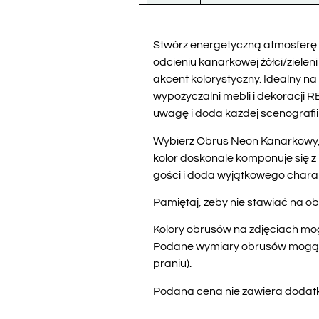
Stwórz energetyczną atmosfer
odcieniu kanarkowej żółci/zielen
akcent kolorystyczny. Idealny n
wypożyczalni mebli i dekoracji
uwagę i doda każdej scenografi
Wybierz Obrus Neon Kanarkowy,
kolor doskonale komponuje się z
gości i doda wyjątkowego charak
Pamiętaj, żeby nie stawiać na ob
Kolory obrusów na zdjęciach mogą
Podane wymiary obrusów mogą nie
praniu).
Podana cena nie zawiera dodatko