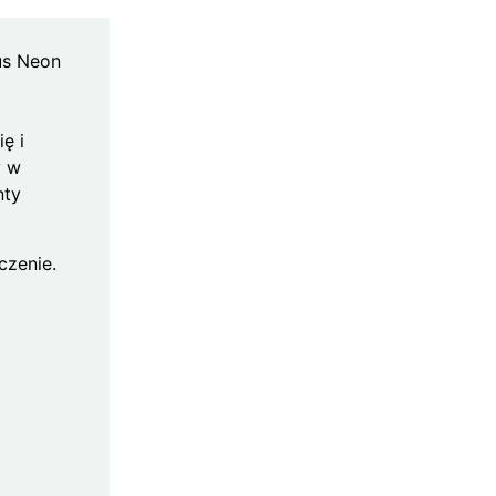
us Neon
ę i
y w
nty
czenie.