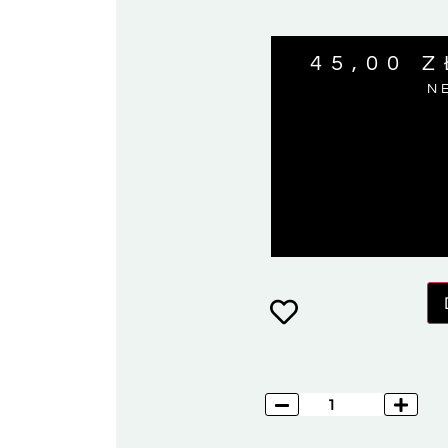
45,00
Z
N