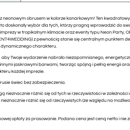
ę z neonowym obrusem w kolorze kanarkowym! Ten kwadratow
i to doskonały wybór dla tych, którzy pragną wprowadzić do swo
a imprezy w tropikalnym klimacie oraz eventy typu Neon Party,
 RENT4WEDDING) z pewnością stanie się centralnym punktem de
i dynamicznego charakteru.
 aby Twoje wydarzenie nabrało niezapomnianego, energetycz
 innymi jaskrawymi barwami, tworząc spójną i pełną energii ar
teru każdej imprezie.
rusie świec bez zabezpieczenia.
 nieznacznie różnić się od tych w rzeczywistości w zależności o
znacznie różnić się od rzeczywistych (ze względu na możliwoś
wej opłaty za prasowanie. Podana cena jest ceną netto i nie 