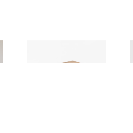
A
STOLIK TABORET