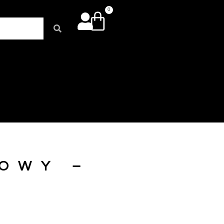
0
OWY –