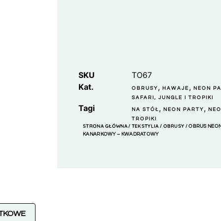
SKU
TO67
Kat.
,
,
OBRUSY
HAWAJE
NEON P
SAFARI, JUNGLE I TROPIKI
Tagi
,
,
NA STÓŁ
NEON PARTY
NE
TROPIKI
STRONA GŁÓWNA
TEKSTYLIA
OBRUSY
/
/
/ OBRUS NEO
KANARKOWY – KWADRATOWY
ATKOWE