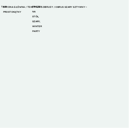
TAGI
STRONA GŁÓWNA
TEKSTYLIA
FROZEN
,
OBRUSY
/
/
/ OBRUS SZARY SZTYWNY –
NA
PROSTOKĄTNY
STÓŁ
,
SZARY
,
WINTER
PARTY