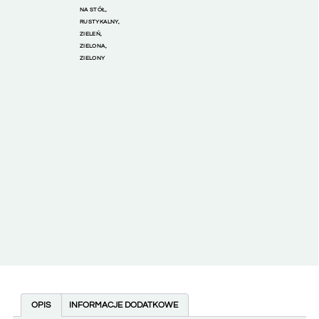
NA STÓŁ
,
RUSTYKALNY
,
ZIELEŃ
,
ZIELONA
,
ZIELONY
OPIS
INFORMACJE DODATKOWE