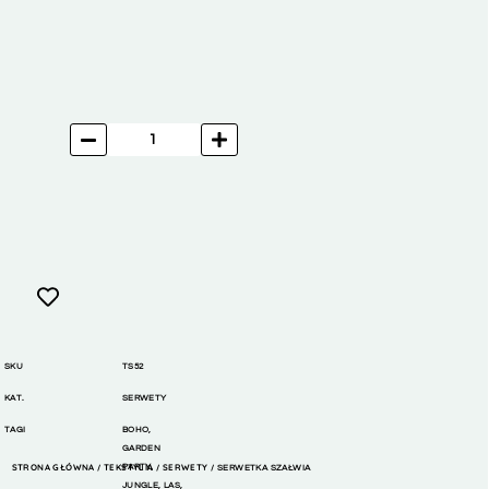
SKU
TS52
KAT.
SERWETY
TAGI
BOHO
,
GARDEN
STRONA GŁÓWNA
TEKSTYLIA
PARTY
,
SERWETY
/
/
/ SERWETKA SZAŁWIA
JUNGLE
,
LAS
,