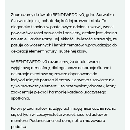
Zapraszamy do świata RENT4WEDDING, gdzie Serwetka
Szałwia staje się bohaterką każdej aranżacji stołu. Ta
elegancka tkanina, w pastelowym odcieniu szałwii, wnosi
powiew świeżości na wesela i bankiety, a także jest idealna
na letnie Garden Party. Jej lekkość i świeżość sprawiają, że
pasuje do wiosennych i letnich tematów, wprowadzając do
dekoracji element natury i subtelnej klasy.
W RENT4WEDDING rozumiemy, że detale tworzą
wyjątkową atmosferę, dlatego nasze dekoracje ślubne i
dekoracje eventowe są zawsze dopasowane do
indywidualnych potrzeb klientów. Serwetka Szałwia to nie
tylko praktyczny element – to przemyślany dodatek, który
zaakcentuje piękno i harmonię każdego uroczystego
spotkania.
Kolory przedmiotów na zdjęciach mogą nieznacznie różnić
się od tych w rzeczywistości w zależności od ustawień
monitora. Podana cena jest ceną netto i nie zawiera
podatku.