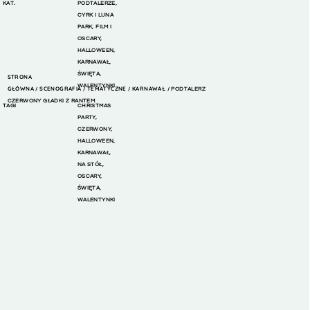
KAT.
PODTALERZE
,
CYRK I LUNA
PARK
,
FILM I
OSCARY
,
HALLOWEEN
,
KARNAWAŁ
,
ŚWIĘTA
,
STRONA
WALENTYNKI
GŁÓWNA
SCENOGRAFIA
TEMATYCZNE
KARNAWAŁ
/
/
/
/ PODTALERZ
CZERWONY GŁADKI Z RANTEM
TAGI
CHRISTMAS
PARTY
,
CZERWONY
,
HALLOWEEN
,
KARNAWAŁ
,
NA STÓŁ
,
OSCARY
,
ŚWIĘTA
,
WALENTYNKI