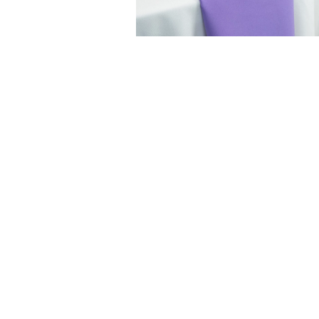
SERWETKA FIOLET
4,00
zł
DODAJ