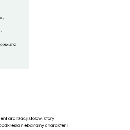
,
TA
,
A
PODTALERZ
nt aranżacji stołów, który
podkreśla niebanalny charakter i