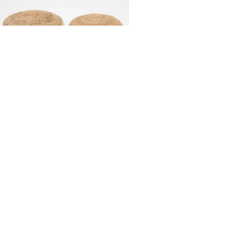
SIEDZISKO BOHO
OKRĄGŁE
25,00
zł
DODAJ