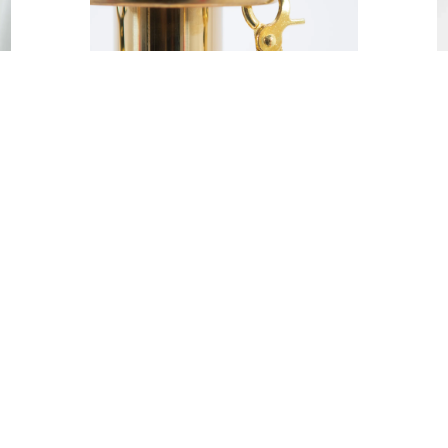
BORDER LINA ZŁOTY
ZACZEP
10,00
zł
DODAJ