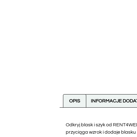
OPIS
INFORMACJE DOD
Odkryj blask i szyk od RENT4WED
przyciąga wzrok i dodaje blasku