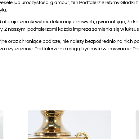
esele lub uroczystości glamour, ten Podtalerz Srebrny Gładki z
ylu.
ruje szeroki wybór dekoracji stołowych, gwarantując, że ka
y. Z naszymi podtalerzami każda impreza zamienia się w luksu
jne oraz chroniące podłoże, nie należy bezpośrednio na nich 
za czyszczenie. Podtalerze nie mogą być myte w zmywarce. Poda