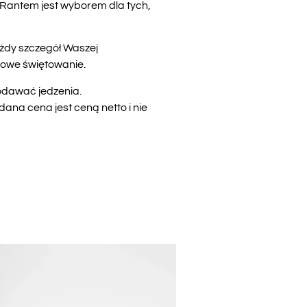
 Rantem jest wyborem dla tych,
żdy szczegół Waszej
sowe świętowanie.
podawać jedzenia.
na cena jest ceną netto i nie