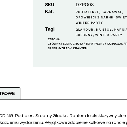
SKU
DZPO08
Kat.
,
,
PODTALERZE
KARNAWAŁ
,
OPOWIEŚCI Z NARNII
ŚWIĘ
WINTER PARTY
Tagi
,
,
GLAMOUR
NA STÓŁ
NARNI
,
SREBRNY
WINTER PARTY
STRONA
GŁÓWNA
SCENOGRAFIA
TEMATYCZNE
KARNAWAŁ
/
/
/
/ 
SREBRNY GŁADKI Z RANTEM
ATKOWE
DING. Podtalerz Srebrny Gładki z Rantem to ekskluzywny eleme
 każdemu wydarzeniu. Wyjątkowe zdobienie kulkowe na rancie 