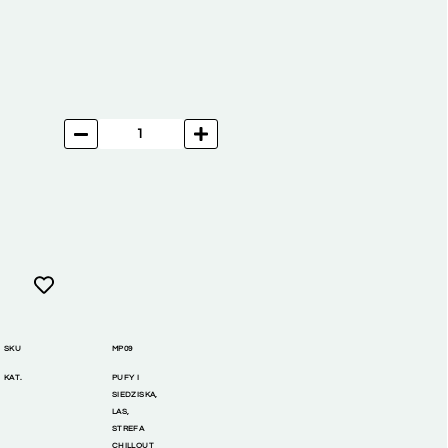
SKU
MP09
KAT.
PUFY I
SIEDZISKA
,
LAS
,
STREFA
CHILLOUT