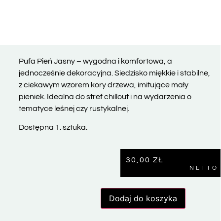
Pufa Pień Jasny – wygodna i komfortowa, a
jednocześnie dekoracyjna. Siedzisko miękkie i stabilne,
z ciekawym wzorem kory drzewa, imitujące mały
pieniek. Idealna do stref chillout i na wydarzenia o
tematyce leśnej czy rustykalnej.
Dostępna 1. sztuka.
30,00
ZŁ
NETTO
Dodaj do koszyka