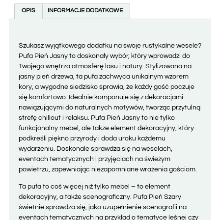
OPIS
INFORMACJE DODATKOWE
Szukasz wyjątkowego dodatku na swoje rustykalne wesele?
Pufa Pień Jasny to doskonały wybór, który wprowadzi do
Twojego wnętrza atmosferę lasu i natury. Stylizowana na
jasny pień drzewa, ta pufa zachwyca unikalnym wzorem
kory, a wygodne siedzisko sprawia, że każdy gość poczuje
się komfortowo. Idealnie komponuje się z dekoracjami
nawiązującymi do naturalnych motywów, tworząc przytulną
strefę chillout i relaksu. Pufa Pień Jasny to nie tylko
funkcjonalny mebel, ale także element dekoracyjny, który
podkreśli piękno przyrody i doda uroku każdemu
wydarzeniu. Doskonale sprawdza się na weselach,
eventach tematycznych i przyjęciach na świeżym
powietrzu, zapewniając niezapomniane wrażenia gościom.
Ta pufa to coś więcej niż tylko mebel – to element
dekoracyjny, a także scenograficzny. Pufa Pień Szary
świetnie sprawdza się, jako uzupełnienie scenografii na
eventach tematycznych na przykład o tematyce leśnej czy