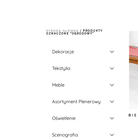
STRONA GŁÓWNA
/ PRODUKTY
OZNACZONE “OGRODOWY”
Dekoracje
Tekstylia
Meble
Asortyment Plenerowy
BI
Oświetlenie
Scenografia