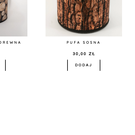
 DREWNA
PUFA SOSNA
Ł
30,00
ZŁ
DODAJ