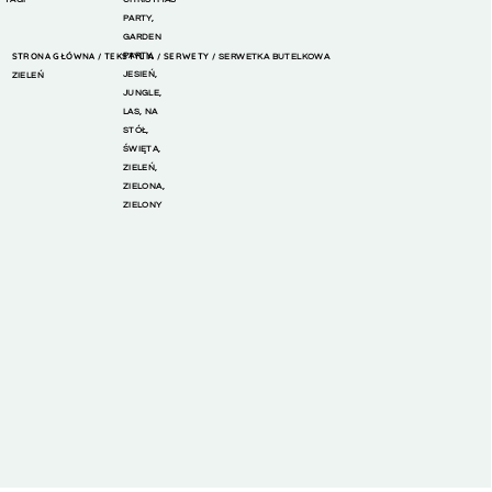
PARTY
,
GARDEN
STRONA GŁÓWNA
TEKSTYLIA
PARTY
,
SERWETY
/
/
/ SERWETKA BUTELKOWA
JESIEŃ
,
ZIELEŃ
JUNGLE
,
LAS
,
NA
STÓŁ
,
ŚWIĘTA
,
ZIELEŃ
,
ZIELONA
,
ZIELONY