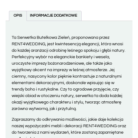
OPIS
INFORMACJE DODATKOWE
Ta Serwetka Butelkowa Zieleń, proponowana przez
RENT4WEDDING, jest kwintesencją elegancji, która wnosi
do każdej aranżacji odrobinę leśnego spokoju i głębi natury.
Perfekcyjny wybór na eleganckie bankiety i wesela,
uroczyste imprezy bożonarodzeniowe, ale także jako
wyjątkowy akcent na imprezy w leśnej atmosferze. Jej
ciemny, nasycony kolor pięknie kontrastuje z naturalnymi
elementami dekoracyjnymi, doskonale wpisując się w
trendy boho i rustykalne. Czy to ogrodowe przyjęcie, czy
wiejski obiad w otoczeniu natury, serwetka ta doda każdej
okazji wyjątkowego charakteru i stylu, tworząc atmosferę
zarówno wytworną, jak i przytulną.
Zapraszamy do odkrywania możliwości, jakie daje kolekcja
naszej wypożyczalni mebli i dekoracji RENT4WEDDING oraz
do tworzenia z nami wydarzeń, które zostaną zapamiętane