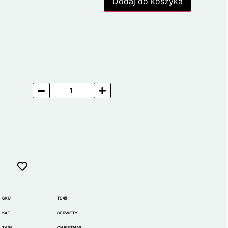
Dodaj do koszyka
SKU
TS45
KAT.
SERWETY
TAGI
CHRISTMAS