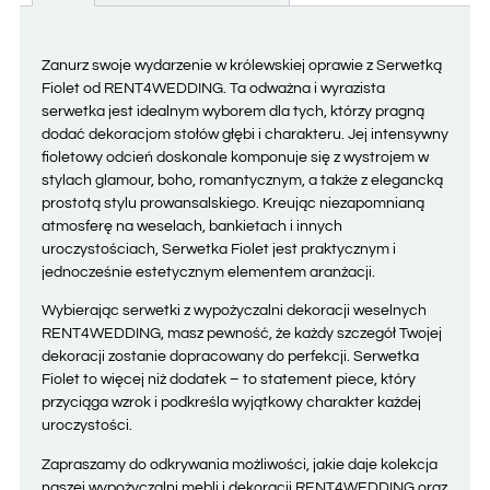
Zanurz swoje wydarzenie w królewskiej oprawie z Serwetką
Fiolet od RENT4WEDDING. Ta odważna i wyrazista
serwetka jest idealnym wyborem dla tych, którzy pragną
dodać dekoracjom stołów głębi i charakteru. Jej intensywny
fioletowy odcień doskonale komponuje się z wystrojem w
stylach glamour, boho, romantycznym, a także z elegancką
prostotą stylu prowansalskiego. Kreując niezapomnianą
atmosferę na weselach, bankietach i innych
uroczystościach, Serwetka Fiolet jest praktycznym i
jednocześnie estetycznym elementem aranżacji.
Wybierając serwetki z wypożyczalni dekoracji weselnych
RENT4WEDDING, masz pewność, że każdy szczegół Twojej
dekoracji zostanie dopracowany do perfekcji. Serwetka
Fiolet to więcej niż dodatek – to statement piece, który
przyciąga wzrok i podkreśla wyjątkowy charakter każdej
uroczystości.
Zapraszamy do odkrywania możliwości, jakie daje kolekcja
naszej wypożyczalni mebli i dekoracji RENT4WEDDING oraz