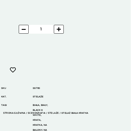
SKU
SST60
KAT.
STELAŻE
TAGI
BIAŁA
,
BIAŁY
,
BLACK &
STRONA GŁÓWNA
SCENOGRAFIA
STELAŻE
/
/
/ STELAŻ BIAŁA KRATKA
WHITE
,
KRATA
,
KRATKA
,
NA
BALONY
,
NA