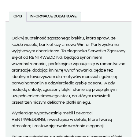
OPIS
INFORMACJE DODATKOWE
Odkryj subtelność zgaszonego błękitu, która sprawi, że
każde wesele, bankiet czy zimowe Winter Party zyska na
wyjątkowym charakterze. Ta elegancka Serwetka Zgaszony
Błękit od RENT4WEDDING, będąca synonimem
wszechstronności, perfekcyjnie wpasuje się w romantyczne
aranżacje, dodając im nutę wyrafinowania, będzie też
idealnym towarzyszem dla motywów morskich, gdzie jej
barwa harmonijnie odzwierciedla głębię oceanu. A gdy
nadejdą chłody, zgaszony błękit stanie się przepięknym
uzupełnieniem zimowego stołu, na którym rozświetli
przestrzeń niczym delikatne płatki śniegu.
Wybierając wypożyczalnię mebli i dekoracji
RENT4WEDDING, inwestujesz w detale, które tworzą
atmosferę i zostawiają trwałe wrażenie elegancji.
Kolory przedmiotów na zdjęciach mogą nieznacznie różnić