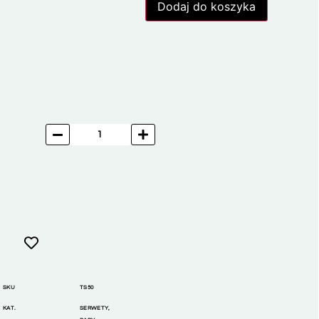
Dodaj do koszyka
SKU
TS50
KAT.
SERWETY
,