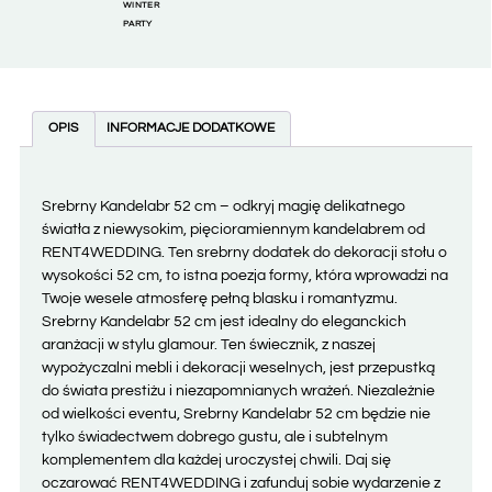
WINTER
PARTY
OPIS
INFORMACJE DODATKOWE
Srebrny Kandelabr 52 cm – odkryj magię delikatnego
światła z niewysokim, pięcioramiennym kandelabrem od
RENT4WEDDING. Ten srebrny dodatek do dekoracji stołu o
wysokości 52 cm, to istna poezja formy, która wprowadzi na
Twoje wesele atmosferę pełną blasku i romantyzmu.
Srebrny Kandelabr 52 cm jest idealny do eleganckich
aranżacji w stylu glamour. Ten świecznik, z naszej
wypożyczalni mebli i dekoracji weselnych, jest przepustką
do świata prestiżu i niezapomnianych wrażeń. Niezależnie
od wielkości eventu, Srebrny Kandelabr 52 cm będzie nie
tylko świadectwem dobrego gustu, ale i subtelnym
komplementem dla każdej uroczystej chwili. Daj się
oczarować RENT4WEDDING i zafunduj sobie wydarzenie z