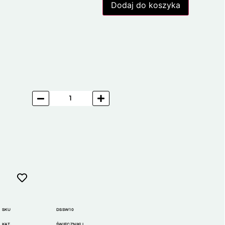
Dodaj do koszyka
SKU
DSSW10
KAT.
ŚWIECZNIKI I