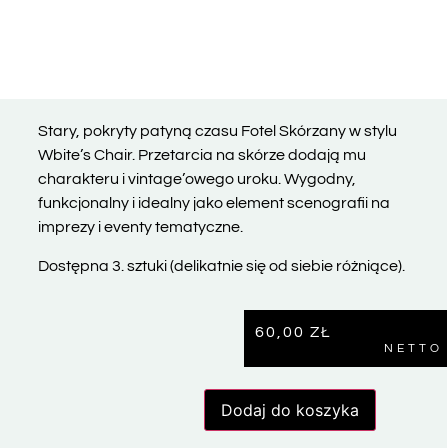
Stary, pokryty patyną czasu Fotel Skórzany w stylu
Wbite’s Chair. Przetarcia na skórze dodają mu
charakteru i vintage’owego uroku. Wygodny,
funkcjonalny i idealny jako element scenografii na
imprezy i eventy tematyczne.
Dostępna 3. sztuki (delikatnie się od siebie różniące).
60,00
ZŁ
NETTO
Dodaj do koszyka