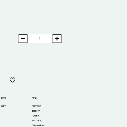
SKU
MF21
KAT.
FOTELE I
TRONY
,
HARRY
POTTER
,
OPOWIEŚCI