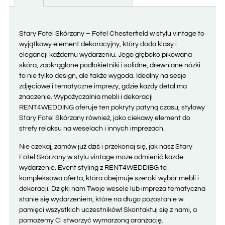
Stary Fotel Skórzany – Fotel Chesterfield w stylu vintage to
wyjątkowy element dekoracyjny, który doda klasy i
elegancji każdemu wydarzeniu. Jego głęboko pikowana
skóra, zaokrąglone podłokietniki i solidne, drewniane nóżki
to nie tylko design, ale także wygoda. Idealny na sesje
zdjęciowe i tematyczne imprezy, gdzie każdy detal ma
znaczenie. Wypożyczalnia mebli i dekoracji
RENT4WEDDING oferuje ten pokryty patyną czasu, stylowy
Stary Fotel Skórzany również, jako ciekawy element do
strefy relaksu na weselach i innych imprezach.
Nie czekaj, zamów już dziś i przekonaj się, jak nasz Stary
Fotel Skórzany w stylu vintage może odmienić każde
wydarzenie. Event styling z RENT4WEDDIBG to
kompleksowa oferta, która obejmuje szeroki wybór mebli i
dekoracji. Dzięki nam Twoje wesele lub impreza tematyczna
stanie się wydarzeniem, które na długo pozostanie w
pamięci wszystkich uczestników! Skontaktuj się z nami, a
pomożemy Ci stworzyć wymarzoną aranżację.