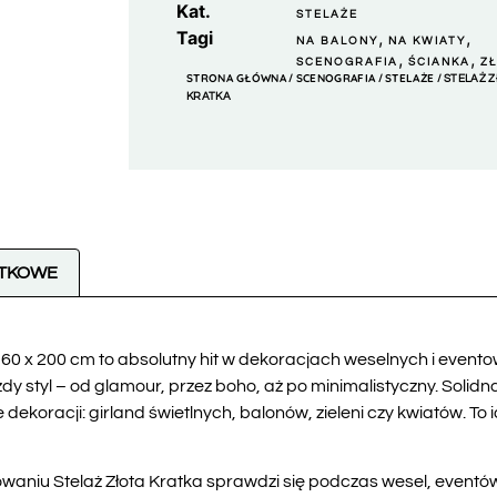
Kat.
STELAŻE
Tagi
,
,
NA BALONY
NA KWIATY
,
,
SCENOGRAFIA
ŚCIANKA
Z
STRONA GŁÓWNA
SCENOGRAFIA
STELAŻE
/
/
/ STELAŻ 
KRATKA
ATKOWE
 60 x 200 cm to absolutny hit w dekoracjach weselnych i evento
żdy styl – od glamour, przez boho, aż po minimalistyczny. Solid
 dekoracji: girland świetlnych, balonów, zieleni czy kwiatów. To
aniu Stelaż Złota Kratka sprawdzi się podczas wesel, eventów