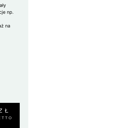
ały
cje np.
aż na
ZŁ
ETTO