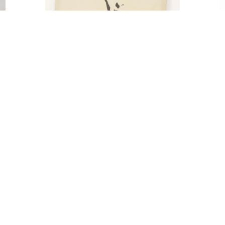
OBRAZ AUDREY HEPBURN
S
ŚNIADANIE U
TIFFANY’EGO
25,00
zł
DODAJ
REGULAMIN & R.O.D.O