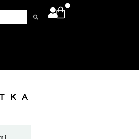
0
ATKA
m i