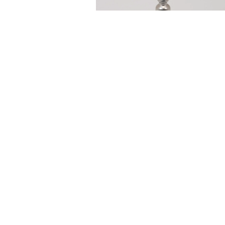
ŚWIECZNIK/KWIETNIK
SREBRNY 53 CM
20,00
zł
DODAJ
 WROCŁAW