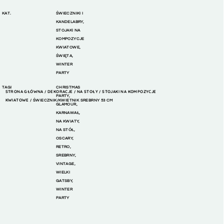
KAT.
ŚWIECZNIKI I
KANDELABRY
,
STOJAKI NA
KOMPOZYCJE
KWIATOWE
,
ŚWIĘTA
,
WINTER
PARTY
TAGI
CHRISTMAS
STRONA GŁÓWNA
DEKORACJE
NA STOŁY
STOJAKI NA KOMPOZYCJE
/
/
/
PARTY
,
KWIATOWE
/ ŚWIECZNIK/KWIETNIK SREBRNY 53 CM
GLAMOUR
,
KARNAWAŁ
,
NA KWIATY
,
NA STÓŁ
,
OSCARY
,
RETRO
,
SREBRNY
,
VINTAGE
,
WIELKI
GATSBY
,
WINTER
PARTY