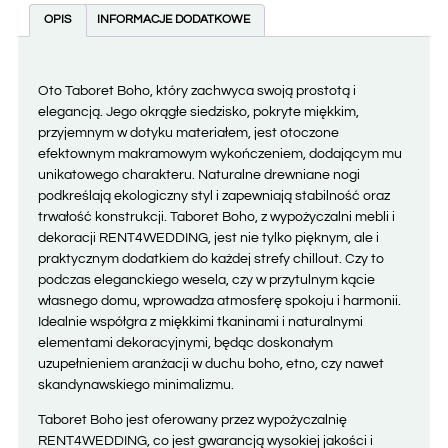
OPIS
INFORMACJE DODATKOWE
Oto Taboret Boho, który zachwyca swoją prostotą i
elegancją. Jego okrągłe siedzisko, pokryte miękkim,
przyjemnym w dotyku materiałem, jest otoczone
efektownym makramowym wykończeniem, dodającym mu
unikatowego charakteru. Naturalne drewniane nogi
podkreślają ekologiczny styl i zapewniają stabilność oraz
trwałość konstrukcji. Taboret Boho, z wypożyczalni mebli i
dekoracji RENT4WEDDING, jest nie tylko pięknym, ale i
praktycznym dodatkiem do każdej strefy chillout. Czy to
podczas eleganckiego wesela, czy w przytulnym kącie
własnego domu, wprowadza atmosferę spokoju i harmonii.
Idealnie współgra z miękkimi tkaninami i naturalnymi
elementami dekoracyjnymi, będąc doskonałym
uzupełnieniem aranżacji w duchu boho, etno, czy nawet
skandynawskiego minimalizmu.
Taboret Boho jest oferowany przez wypożyczalnię
RENT4WEDDING, co jest gwarancją wysokiej jakości i