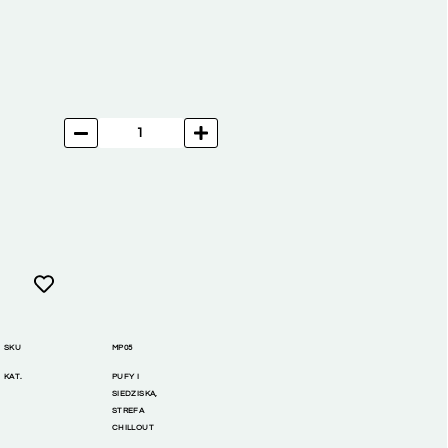
SKU
MP05
KAT.
PUFY I
SIEDZISKA
,
STREFA
CHILLOUT