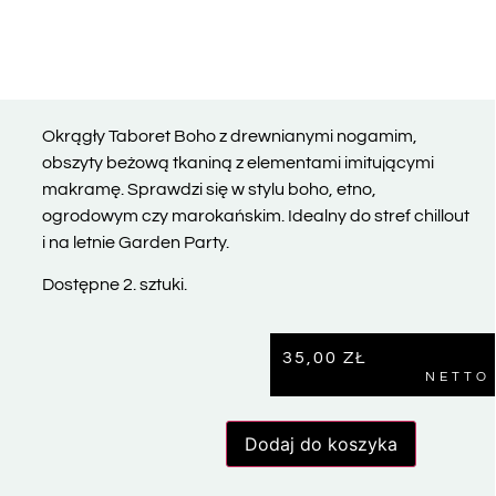
Okrągły Taboret Boho z drewnianymi nogamim,
obszyty beżową tkaniną z elementami imitującymi
makramę. Sprawdzi się w stylu boho, etno,
ogrodowym czy marokańskim. Idealny do stref chillout
i na letnie Garden Party.
Dostępne 2. sztuki.
35,00
ZŁ
NETTO
Dodaj do koszyka