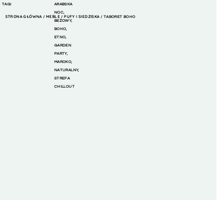
TAGI
ARABSKA
NOC
,
STRONA GŁÓWNA
MEBLE
PUFY I SIEDZISKA
/
/
/ TABORET BOHO
BEŻOWY
,
BOHO
,
ETNO
,
GARDEN
PARTY
,
MAROKO
,
NATURALNY
,
STREFA
CHILLOUT