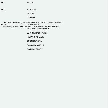
SKU
SST09
KAT.
STELAŻE
,
WIELKI
GATSBY
STRONA GŁÓWNA
SCENOGRAFIA
TEMATYCZNE
WIELKI
/
/
/
TAGI
DEKORACJA
GATSBY
/ ZŁOTY STELAŻ PÓŁŁUK DEKORACYJNY 240 CM
WIELKOGABARYTOWA
,
ŁUK
,
NA BALONY
,
NA
KWIATY
,
PÓŁŁUK
,
SCENOGRAFIA
,
ŚCIANKA
,
WIELKI
GATSBY
,
ZŁOTY